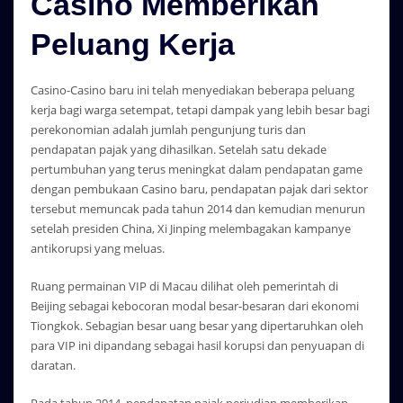
Casino Memberikan
Peluang Kerja
Casino-Casino baru ini telah menyediakan beberapa peluang
kerja bagi warga setempat, tetapi dampak yang lebih besar bagi
perekonomian adalah jumlah pengunjung turis dan
pendapatan pajak yang dihasilkan. Setelah satu dekade
pertumbuhan yang terus meningkat dalam pendapatan game
dengan pembukaan Casino baru, pendapatan pajak dari sektor
tersebut memuncak pada tahun 2014 dan kemudian menurun
setelah presiden China, Xi Jinping melembagakan kampanye
antikorupsi yang meluas.
Ruang permainan VIP di Macau dilihat oleh pemerintah di
Beijing sebagai kebocoran modal besar-besaran dari ekonomi
Tiongkok. Sebagian besar uang besar yang dipertaruhkan oleh
para VIP ini dipandang sebagai hasil korupsi dan penyuapan di
daratan.