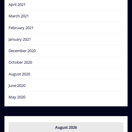
April 2021
March 2021
February 2021
January 2021
December 2020
October 2020
August 2020
June 2020
May 2020
August 2026