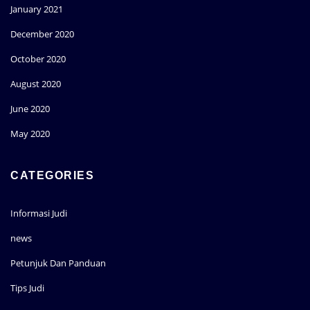
January 2021
December 2020
October 2020
August 2020
June 2020
May 2020
CATEGORIES
Informasi Judi
news
Petunjuk Dan Panduan
Tips Judi