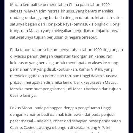
Macau kembali ke pemerintahan China pada tahun 1999
sebagai wilayah administrasi khusus, yang berarti memiliki
undang-undang yang berbeda dengan daratan. Ini adalah satu-
satunya bagian dari Tiongkok Raya (termasuk Tiongkok, Hong
Kong, dan Macau) yang melegalkan perjudian, menjadikannya
satu-satunya tujuan perjudian di negara tersebut.
Pada tahun-tahun sebelum penyerahan tahun 1999, lingkungan
di Macau penuh dengan kejahatan terorganisir, kehadiran
kekerasan yang bersaing untuk mendapatkan akses ke ruang
permainan VIP yang disubkontrakkan. Kamar VIP ini, yang
menyelenggarakan permainan taruhan tinggi dalam suasana
pribadi, merupakan dinamika lain di balik kesuksesan Macau.
Mereka membuat pengalaman judi Macau berbeda dari tujuan
Casino lainnya.
Fokus Macau pada pelanggan dengan pengeluaran tinggi,
dengan kamar pribadi dan hak istimewa – daripada penjudi
pasar massal – adalah sumber dari sebagian besar pendapatan
Casino. Casino awalnya dibangun di sekitar ruang VIP. Ini