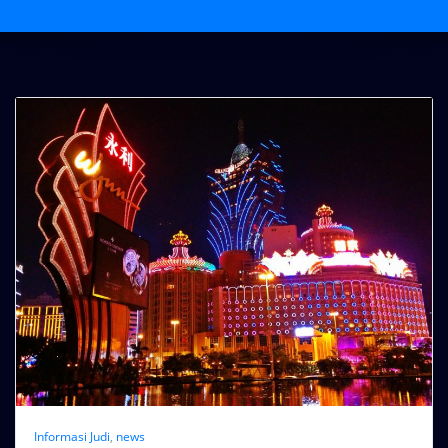
Informasi Judi
,
news