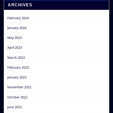
ARCHIVES
February 2024
January 2024
May 2023
April 2023
March 2023
February 2023
January 2023
November 2022
October 2022
June 2022