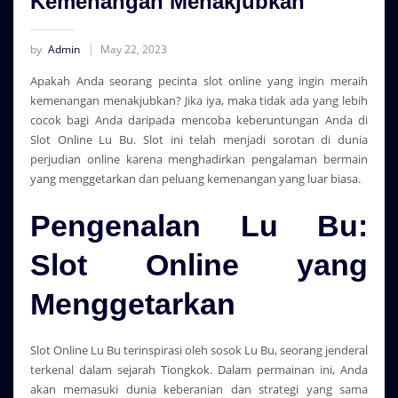
Kemenangan Menakjubkan
by
Admin
May 22, 2023
Apakah Anda seorang pecinta slot online yang ingin meraih
kemenangan menakjubkan? Jika iya, maka tidak ada yang lebih
cocok bagi Anda daripada mencoba keberuntungan Anda di
Slot Online Lu Bu. Slot ini telah menjadi sorotan di dunia
perjudian online karena menghadirkan pengalaman bermain
yang menggetarkan dan peluang kemenangan yang luar biasa.
Pengenalan Lu Bu:
Slot Online yang
Menggetarkan
Slot Online Lu Bu terinspirasi oleh sosok Lu Bu, seorang jenderal
terkenal dalam sejarah Tiongkok. Dalam permainan ini, Anda
akan memasuki dunia keberanian dan strategi yang sama