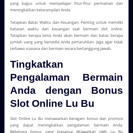
yang bagus untuk mempelajari fitur-fitur permainan dan
meningkatkan keterampilan Anda.
Tetapkan Batas Waktu dan Keuangan: Penting untuk memiliki
batasan waktu dan keuangan saat bermain slot online.
Tetapkan berapa lama Anda akan bermain dan batas berapa
jumlah uang yang bersedia Anda pertaruhkan. Jaga agar tidak
terbawa suasana dan bermain secara bertanggung jawab.
Tingkatkan
Pengalaman Bermain
Anda dengan Bonus
Slot Online Lu Bu
Slot Online Lu Bu menawarkan beragam bonus dan promosi
yang dapat meningkatkan pengalaman bermain Anda.
Beberapa bonus yang biasanya ditawarkan oleh Lu Bu