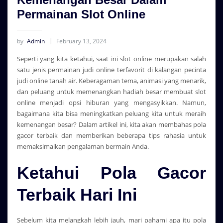
Permainan Slot Online
by
Admin
February 13, 2024
Seperti yang kita ketahui, saat ini slot online merupakan salah
satu jenis permainan judi online terfavorit di kalangan pecinta
judi online tanah air. Keberagaman tema, animasi yang menarik,
dan peluang untuk memenangkan hadiah besar membuat slot
online menjadi opsi hiburan yang mengasyikkan. Namun,
bagaimana kita bisa meningkatkan peluang kita untuk meraih
kemenangan besar? Dalam artikel ini, kita akan membahas pola
gacor terbaik dan memberikan beberapa tips rahasia untuk
memaksimalkan pengalaman bermain Anda.
Ketahui Pola Gacor
Terbaik Hari Ini
Sebelum kita melangkah lebih jauh, mari pahami apa itu pola