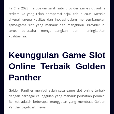
Fa Chai 2023 merupakan salah satu provider game slot online
terkemuka yang telah beroperasi sejak tahun 2005. Mereka
dikenal karena kualitas dan inovasi dalam mengembangkan
game-game slot yang menarik dan menghibur. Provider ini
terus berusaha mengembangkan dan meningkatkan
kualitasnya.
Keunggulan Game Slot
Online Terbaik Golden
Panther
Golden Panther menjadi salah satu game slot online terbaik
dengan berbagai keunggulan yang menarik perhatian pemain.
Berikut adalah beberapa keunggulan yang membuat Golden
Panther begitu istimewa: