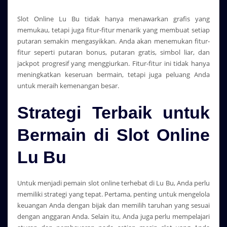
Slot Online Lu Bu tidak hanya menawarkan grafis yang
memukau, tetapi juga fitur-fitur menarik yang membuat setiap
putaran semakin mengasyikkan. Anda akan menemukan fitur-
fitur seperti putaran bonus, putaran gratis, simbol liar, dan
jackpot progresif yang menggiurkan. Fitur-fitur ini tidak hanya
meningkatkan keseruan bermain, tetapi juga peluang Anda
untuk meraih kemenangan besar.
Strategi Terbaik untuk
Bermain di Slot Online
Lu Bu
Untuk menjadi pemain slot online terhebat di Lu Bu, Anda perlu
memiliki strategi yang tepat. Pertama, penting untuk mengelola
keuangan Anda dengan bijak dan memilih taruhan yang sesuai
dengan anggaran Anda. Selain itu, Anda juga perlu mempelajari