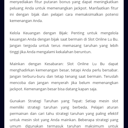
menyediakan fitur putaran bonus yang dapat meningkatkan
peluang Anda untuk memenangkan jackpot. Manfaatkan fitur
ini dengan bijak dan pelajari cara memaksimalkan potensi
kemenangan Anda.
Kelola Keuangan dengan Bijak: Penting untuk mengelola
keuangan Anda dengan bijak saat bermain di Slot Online Lu Bu.
Jangan tergoda untuk terus memasang taruhan yang lebih
tinggi jika Anda mengalami kekalahan beruntun.
Mainkan dengan Kesabaran: Slot Online Lu Bu dapat
menghadirkan kemenangan besar, tetapi Anda perlu bersabar.
Jangan terburu-buru dan tetap tenang saat bermain. Teruslah
mencoba dan jangan menyerah jika belum memenangkan
jackpot. Kemenangan besar bisa datang kapan saja.
Gunakan Strategi Taruhan yang Tepat: Setiap mesin slot
memiliki strategi taruhan yang berbeda. Pelajari aturan
permainan dan cari tahu strategi taruhan yang paling efektif
untuk mesin slot yang Anda mainkan. Beberapa strategi yang
umum digunakan termasuk taruhan maksimum untuk