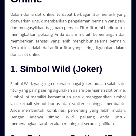
Dalam dunia slot online, terdapat berbagai fitur menarik yang
ditawarkan untuk memberikan pengalaman bermain yang seru
dan mengasyikkan bagi para pemain. Fitur-fitur ini hadir untuk
meningkatkan peluang Anda dalam meraih kemenangan dan
memberikan sensasi yang lebih menghibur selama bermain.
Berikut ini adalah daftar fitur-fitur yang sering digunakan dalam
dunia slot online:
1. Simbol Wild (Joker)
Simbol Wild, yang juga dikenal sebagai Joker, adalah salah satu
fitur yang paling sering digunakan dalam permainan slot online.
Simbol ini memiliki kemampuan untuk menggantikan simbol
lain, kecuali simbol bonus atau scatter, sehingga membantu
Anda membentuk kombinasi pemenang yang lebih mudah.
Dengan adanya simbol Wild, peluang Anda untuk
memenangkan taruhan akan meningkat secara signifikan.