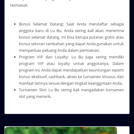
termasuk:
Bonus Selamat Datang: Saat Anda mendaftar sebagai
anggota baru di Lu Bu, Anda sering kali akan menerima
bonus selamat datang. Ini bisa berupa putaran gratis atau
bonus setoran tambahan yang dapat Anda gunakan untuk
memperluas peluang Anda dalam permainan.
Program VIP dan Loyalty: Lu Bu juga sering memiliki
program VIP atau loyalty untuk anggotanya. Dalam
program ini, Anda dapat mendapatkan keuntungan seperti
bonus eksklusif, cashback, akses ke turnamen khusus, dan
manfaat lainnya sesuai dengan tingkat keanggotaan Anda.
Turnamen Slot: Lu Bu sering kali mengadakan turnamen
slot yang menarik.