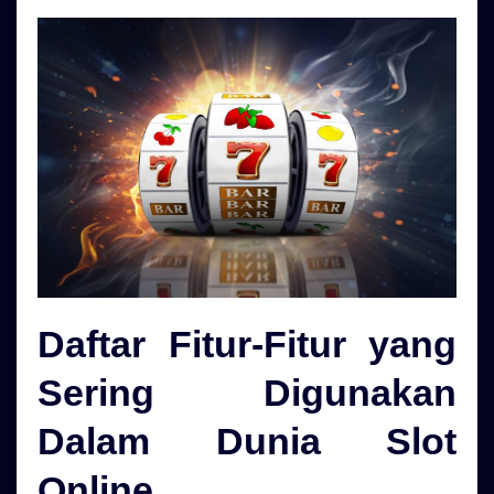
Daftar Fitur-Fitur yang
Sering Digunakan
Dalam Dunia Slot
Online