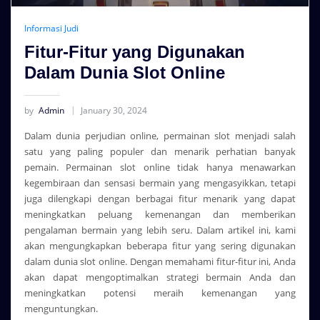
Informasi Judi
Fitur-Fitur yang Digunakan
Dalam Dunia Slot Online
by
Admin
January 30, 2024
Dalam dunia perjudian online, permainan slot menjadi salah
satu yang paling populer dan menarik perhatian banyak
pemain. Permainan slot online tidak hanya menawarkan
kegembiraan dan sensasi bermain yang mengasyikkan, tetapi
juga dilengkapi dengan berbagai fitur menarik yang dapat
meningkatkan peluang kemenangan dan memberikan
pengalaman bermain yang lebih seru. Dalam artikel ini, kami
akan mengungkapkan beberapa fitur yang sering digunakan
dalam dunia slot online. Dengan memahami fitur-fitur ini, Anda
akan dapat mengoptimalkan strategi bermain Anda dan
meningkatkan potensi meraih kemenangan yang
menguntungkan.