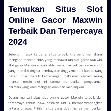
Temukan Situs Slot
Online Gacor Maxwin
Terbaik Dan Terpercaya
2024
Sebelum masuk ke daftar situs terbaik, kita perlu memahami
mengapa mencari situs yang menawarkan slot gacor Maxwin.
Slot gacor Maxwin adalah istilah yang merujuk pada mesin slot
yang memiliki tingkat pembayaran tinggi, memberikan peluang
besar untuk meraih kemenangan maksimal. Pemain sering
mencari mesin slot ini karena memberikan pengalaman
bermain yang lebih mengasyikkan dan menjanjikan.
Dalam mencari situs slot online gacor Maxwin terbaik dan
terpercaya tahun 2024, pastikan untuk mempertimbangkan
kriteria di atas. Pilihlah situs yang tidak hanya memberikan