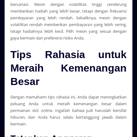
bervariasi. Mesin dengan volatilitas tinggi cenderung
memberikan hadiah yang lebih besar, tetapi dengan frekuensi
pembayaran yang lebih rendah. Sebaliknya, mesin dengan
volatilitas rendah memberikan pembayaran yang lebih sering,
tetapi hadiahnya lebih kecil. Pilih mesin yang sesuai dengan
gaya bermain dan preferensi risiko Anda.
Tips Rahasia untuk
Meraih Kemenangan
Besar
Dengan memahami tips rahasia ini, Anda dapat meningkatkan
peluang Anda untuk meraih kemenangan besar dalam
permainan slot online. Ingatlah bahwa judi haruslah bersifat
hiburan, dan Anda harus selalu bertanggung jawab dalam
bermain.