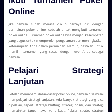
Ikuti Turnamen Poker
Online
Jika pemula sudah merasa cukup percaya diri dengan
permainan poker online, cobalah untuk mengikuti turnamen
poker online. Turnamen poker online bisa menjadi kesempatan
yang bagus untuk memperoleh pengalaman dan meningkatkan
keterampilan Anda dalam permainan. Namun, pastikan untuk
memilih turnamen yang sesuai dengan level Anda sebagai
pemula.
Pelajari Strategi
Lanjutan
Setelah memahami dasar-dasar poker online, pemula bisa mulai
mempelajari strategi lanjutan. Ada banyak strategi yang bisa
dipelajari, seperti strategi bluffing, strategi posisi, dan strategi
memainkan tangan awal yang kuat. Pelajari strategi-strategi