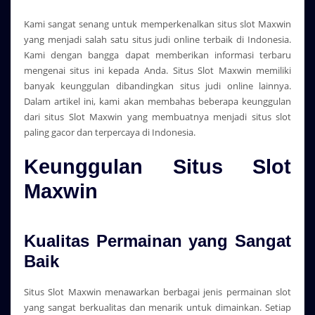
Kami sangat senang untuk memperkenalkan situs slot Maxwin
yang menjadi salah satu situs judi online terbaik di Indonesia.
Kami dengan bangga dapat memberikan informasi terbaru
mengenai situs ini kepada Anda. Situs Slot Maxwin memiliki
banyak keunggulan dibandingkan situs judi online lainnya.
Dalam artikel ini, kami akan membahas beberapa keunggulan
dari situs Slot Maxwin yang membuatnya menjadi situs slot
paling gacor dan terpercaya di Indonesia.
Keunggulan Situs Slot
Maxwin
Kualitas Permainan yang Sangat
Baik
Situs Slot Maxwin menawarkan berbagai jenis permainan slot
yang sangat berkualitas dan menarik untuk dimainkan. Setiap