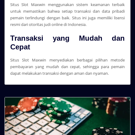
Situs Slot Maxwin menggunakan sistem keamanan terbaik
untuk memastikan bahwa setiap transaksi dan data pribadi
pemain terlindungi dengan baik. Situs ini juga memiliki lisensi
resmi dari otoritas judi online di Indonesia.
Transaksi yang Mudah dan
Cepat
Situs Slot Maxwin menyediakan berbagai pilihan metode
pembayaran yang mudah dan cepat, sehingga para pemain
dapat melakukan transaksi dengan aman dan nyaman.