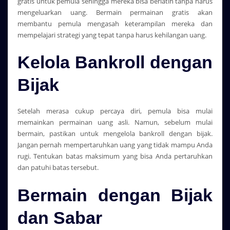
gratis untuk pemula sehingga mereka bisa berlatih tanpa harus
mengeluarkan uang. Bermain permainan gratis akan
membantu pemula mengasah keterampilan mereka dan
mempelajari strategi yang tepat tanpa harus kehilangan uang.
Kelola Bankroll dengan
Bijak
Setelah merasa cukup percaya diri, pemula bisa mulai
memainkan permainan uang asli. Namun, sebelum mulai
bermain, pastikan untuk mengelola bankroll dengan bijak.
Jangan pernah mempertaruhkan uang yang tidak mampu Anda
rugi. Tentukan batas maksimum yang bisa Anda pertaruhkan
dan patuhi batas tersebut.
Bermain dengan Bijak
dan Sabar