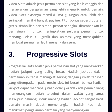
Video Slots adalah jenis permainan slot yang lebih canggih dan
menawarkan pengalaman yang lebih menarik untuk pemain.
Video Slots biasanya memiliki lima gulungan atau lebih dan
seringkali memiliki banyak payline. Fitur bonus seperti putaran
gratis, simbol liar, dan simbol pencar seringkali ditambahkan ke
permainan ini untuk meningkatkan peluang pemain untuk
menang. Selain itu, grafik dan animasi yang menakjubkan
membuat permainan lebih menarik dan seru.
3. Progressive Slots
Progressive Slots adalah jenis permainan slot yang menawarkan
hadiah jackpot yang paling besar. Hadiah jackpot dalam
permainan ini terus meningkat seiring dengan jumlah taruhan
yang ditempatkan pada mesin slot. Ini berarti bahwa hadiah
jackpot dapat mencapai jutaan dolar jika tidak ada pemain yang
memenangkan hadiah tersebut dalam waktu yang lama.
Meskipun peluang untuk menang hadiah jackpot sangat kecil,
pemain masih dapat memenangkan hadiah kecil dan
menikmati pengalaman bermain yang menyenangkan.