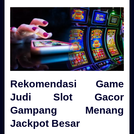
Rekomendasi Game
Judi Slot Gacor
Gampang Menang
Jackpot Besar