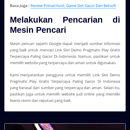
Baca Juga :
Review Primal Hunt, Game Slot Gacor Dari Betsoft
Melakukan Pencarian di
Mesin Pencari
Mesin pencari seperti Google dapat menjadi sumber informasi
yang baik untuk mencari Link Slot Demo Pragmatic Play Gratis
Terpercaya Paling Gacor Di Indonesia. Namun, pastikan untuk
memilih website yang terpercaya dan aman untuk digunakan.
Kami menyarankan pengguna untuk memilih Link Slot Demo
Pragmatic Play Gratis Terpercaya Paling Gacor Di Indonesia
yang berasal dari sumber yang terpercaya dan aman. Selain itu,
pastikan juga untuk memilih website judi online yang memiliki
lisensi resmi dan reputasi yang baik.