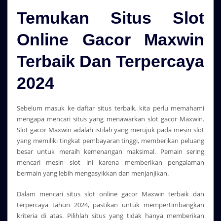
Temukan Situs Slot
Online Gacor Maxwin
Terbaik Dan Terpercaya
2024
Sebelum masuk ke daftar situs terbaik, kita perlu memahami
mengapa mencari situs yang menawarkan slot gacor Maxwin.
Slot gacor Maxwin adalah istilah yang merujuk pada mesin slot
yang memiliki tingkat pembayaran tinggi, memberikan peluang
besar untuk meraih kemenangan maksimal. Pemain sering
mencari mesin slot ini karena memberikan pengalaman
bermain yang lebih mengasyikkan dan menjanjikan.
Dalam mencari situs slot online gacor Maxwin terbaik dan
terpercaya tahun 2024, pastikan untuk mempertimbangkan
kriteria di atas. Pilihlah situs yang tidak hanya memberikan