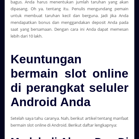
bagus. Anda harus menentukan jumlah taruhan yang akan
dipasang. Oh ya, tentang itu. Penulis mengundang pemain
untuk membuat taruhan kecil dan berguna. Jadi jika Anda
mendapatkan bonus dan menggandakan deposit Anda pada
saat yang bersamaan. Dengan cara ini Anda dapat memesan
lebih dari 10 lakh.
Keuntungan
bermain slot online
di perangkat seluler
Android Anda
Setelah saya tahu caranya. Nah, berikut artikel tentang manfaat
bermain slot online di Android. Berikut daftar lengkapnya: