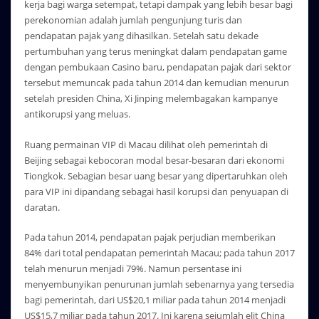
kerja bagi warga setempat, tetapi dampak yang lebih besar bagi
perekonomian adalah jumlah pengunjung turis dan
pendapatan pajak yang dihasilkan. Setelah satu dekade
pertumbuhan yang terus meningkat dalam pendapatan game
dengan pembukaan Casino baru, pendapatan pajak dari sektor
tersebut memuncak pada tahun 2014 dan kemudian menurun
setelah presiden China, Xi Jinping melembagakan kampanye
antikorupsi yang meluas.
Ruang permainan VIP di Macau dilihat oleh pemerintah di
Beijing sebagai kebocoran modal besar-besaran dari ekonomi
Tiongkok. Sebagian besar uang besar yang dipertaruhkan oleh
para VIP ini dipandang sebagai hasil korupsi dan penyuapan di
daratan.
Pada tahun 2014, pendapatan pajak perjudian memberikan
84% dari total pendapatan pemerintah Macau; pada tahun 2017
telah menurun menjadi 79%. Namun persentase ini
menyembunyikan penurunan jumlah sebenarnya yang tersedia
bagi pemerintah, dari US$20,1 miliar pada tahun 2014 menjadi
US$15,7 miliar pada tahun 2017. Ini karena sejumlah elit China