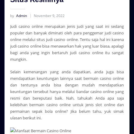
by
Admin
November 9, 2022
Judi casino online merupakan jenis judi yang saat ini sedang
populer dan banyak diminati oleh para penggemar judi casino
online melalui situs judi casino online. Tentu saja hal ini karena
judi casino online bisa menawarkan hak yang luar biasa, apalagi
bagi anda yang ingin bertaruh judi casino online itu sangat
mungkin.
Selain kemenangan yang anda dapatkan, anda juga bisa
mendapatkan keuntungan lainnya saat bermain casino online
dan tentunya anda bisa dengan mudah mendapatkan
keuntungan tersebut hanya melalui bandar casino online yang
resmi dan bereputasi baik. Nah, tahukah Anda apa saja
kelebihan bermain casino online untuk jenis slot online dan
permainan sepak bola online? Jika belum tahu, yuk simak
ulasan berikut ini.