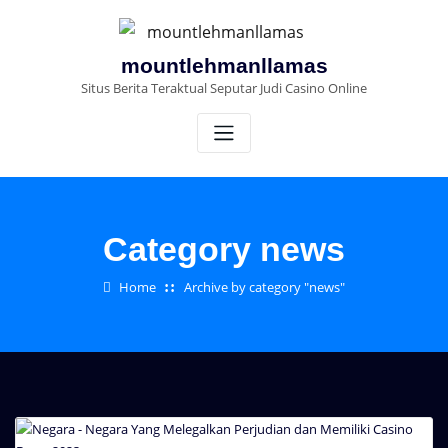
Skip
to
content
mountlehmanllamas
Situs Berita Teraktual Seputar Judi Casino Online
Category news
Home
Archive by category "news"