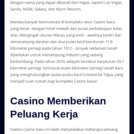
dengan nama yang dapat dikenali dari Vegas, seperti Las Vegas
Sands, MGM, Galaxy, dan Wynn Resorts.
Mereka banyak berinvestasi di kompleks resor Casino baru
yang besar, dengan hotel mewah dan pusat perbelanjaan kelas
atas. Mengingat ukuran Macau yang kecil – awalnya terdiri dari
semenanjung daratan dan dua pulau kecil berukuran 11,6
kilometer persegi pada tahun 1912 – proyek reklamasi tanah
diperlukan untuk menampung industri yang sedang
berkembang. Pada tahun 2010, wilayah tersebut berukuran 29,7
kilometer persegi, termasuk enam kilometer persegi tanah baru
yang menghubungkan pulau-pulau kecil Coloane ke Taipa, yang
menjadi tuan rumah bagi kompleks Casino besar.
Casino Memberikan
Peluang Kerja
Casino-Casino baru ini telah menyediakan beberapa peluang