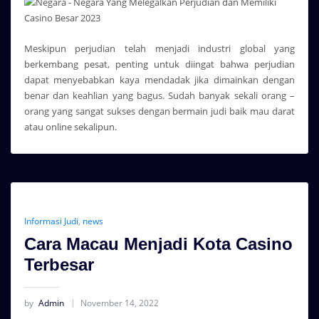
Meskipun perjudian telah menjadi industri global yang
berkembang pesat, penting untuk diingat bahwa perjudian
dapat menyebabkan kaya mendadak jika dimainkan dengan
benar dan keahlian yang bagus. Sudah banyak sekali orang –
orang yang sangat sukses dengan bermain judi baik mau darat
atau online sekalipun.
Informasi Judi
,
news
Cara Macau Menjadi Kota Casino
Terbesar
by
Admin
November 14, 2022