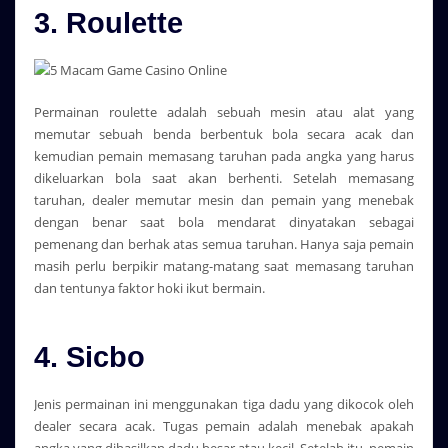
3. Roulette
Permainan roulette adalah sebuah mesin atau alat yang
memutar sebuah benda berbentuk bola secara acak dan
kemudian pemain memasang taruhan pada angka yang harus
dikeluarkan bola saat akan berhenti. Setelah memasang
taruhan, dealer memutar mesin dan pemain yang menebak
dengan benar saat bola mendarat dinyatakan sebagai
pemenang dan berhak atas semua taruhan. Hanya saja pemain
masih perlu berpikir matang-matang saat memasang taruhan
dan tentunya faktor hoki ikut bermain.
4. Sicbo
Jenis permainan ini menggunakan tiga dadu yang dikocok oleh
dealer secara acak. Tugas pemain adalah menebak apakah