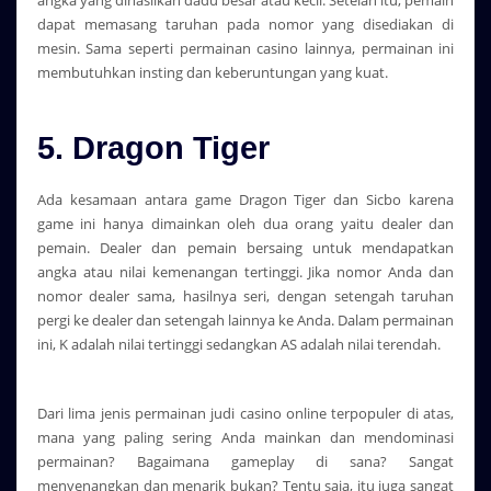
angka yang dihasilkan dadu besar atau kecil. Setelah itu, pemain
dapat memasang taruhan pada nomor yang disediakan di
mesin. Sama seperti permainan casino lainnya, permainan ini
membutuhkan insting dan keberuntungan yang kuat.
5. Dragon Tiger
Ada kesamaan antara game Dragon Tiger dan Sicbo karena
game ini hanya dimainkan oleh dua orang yaitu dealer dan
pemain. Dealer dan pemain bersaing untuk mendapatkan
angka atau nilai kemenangan tertinggi. Jika nomor Anda dan
nomor dealer sama, hasilnya seri, dengan setengah taruhan
pergi ke dealer dan setengah lainnya ke Anda. Dalam permainan
ini, K adalah nilai tertinggi sedangkan AS adalah nilai terendah.
Dari lima jenis permainan judi casino online terpopuler di atas,
mana yang paling sering Anda mainkan dan mendominasi
permainan? Bagaimana gameplay di sana? Sangat
menyenangkan dan menarik bukan? Tentu saja, itu juga sangat