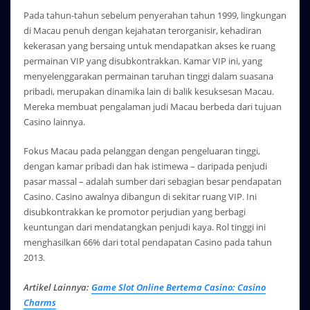
Pada tahun-tahun sebelum penyerahan tahun 1999, lingkungan
di Macau penuh dengan kejahatan terorganisir, kehadiran
kekerasan yang bersaing untuk mendapatkan akses ke ruang
permainan VIP yang disubkontrakkan. Kamar VIP ini, yang
menyelenggarakan permainan taruhan tinggi dalam suasana
pribadi, merupakan dinamika lain di balik kesuksesan Macau.
Mereka membuat pengalaman judi Macau berbeda dari tujuan
Casino lainnya.
Fokus Macau pada pelanggan dengan pengeluaran tinggi,
dengan kamar pribadi dan hak istimewa – daripada penjudi
pasar massal – adalah sumber dari sebagian besar pendapatan
Casino. Casino awalnya dibangun di sekitar ruang VIP. Ini
disubkontrakkan ke promotor perjudian yang berbagi
keuntungan dari mendatangkan penjudi kaya. Rol tinggi ini
menghasilkan 66% dari total pendapatan Casino pada tahun
2013.
Artikel Lainnya:
Game Slot Online Bertema Casino: Casino
Charms