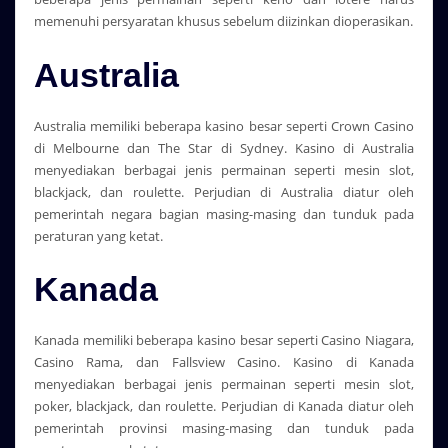
memenuhi persyaratan khusus sebelum diizinkan dioperasikan.
Australia
Australia memiliki beberapa kasino besar seperti Crown Casino
di Melbourne dan The Star di Sydney. Kasino di Australia
menyediakan berbagai jenis permainan seperti mesin slot,
blackjack, dan roulette. Perjudian di Australia diatur oleh
pemerintah negara bagian masing-masing dan tunduk pada
peraturan yang ketat.
Kanada
Kanada memiliki beberapa kasino besar seperti Casino Niagara,
Casino Rama, dan Fallsview Casino. Kasino di Kanada
menyediakan berbagai jenis permainan seperti mesin slot,
poker, blackjack, dan roulette. Perjudian di Kanada diatur oleh
pemerintah provinsi masing-masing dan tunduk pada