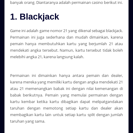
banyak orang. Diantaranya adalah permainan casino berikut ini.
1. Blackjack
Game ini adalah game nomor 21 yang dikenal sebagai blackjack.
Permainan ini juga sederhana dan mudah dimainkan, karena
pemain hanya membutuhkan kartu yang berjumlah 21 atau
mendekati angka tersebut. Namun, kartu tersebut tidak boleh
melebihi angka 21, karena langsung kalah.
Permainan ini dimainkan hanya antara pemain dan dealer,
karena mereka yang memiliki kartu dengan angka mendekati 21
atau 21 memenangkan babak ini dengan nilai kemenangan di
babak berikutnya. Pemain yang memulai permainan dengan
kartu kembar ketika kartu dibagikan dapat melipatgandakan
taruhan dengan memotong setiap kartu dan dealer akan
membagikan kartu lain untuk setiap kartu split dengan jumlah
taruhan yang sama.