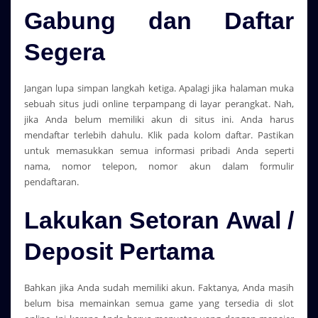
Gabung dan Daftar
Segera
Jangan lupa simpan langkah ketiga. Apalagi jika halaman muka
sebuah situs judi online terpampang di layar perangkat. Nah,
jika Anda belum memiliki akun di situs ini. Anda harus
mendaftar terlebih dahulu. Klik pada kolom daftar. Pastikan
untuk memasukkan semua informasi pribadi Anda seperti
nama, nomor telepon, nomor akun dalam formulir
pendaftaran.
Lakukan Setoran Awal /
Deposit Pertama
Bahkan jika Anda sudah memiliki akun. Faktanya, Anda masih
belum bisa memainkan semua game yang tersedia di slot