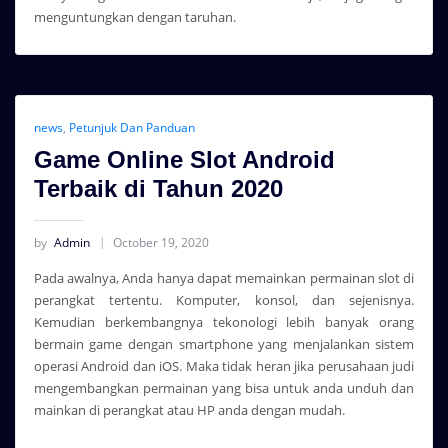
menguntungkan dengan taruhan.
news
,
Petunjuk Dan Panduan
Game Online Slot Android
Terbaik di Tahun 2020
by
Admin
October 19, 2020
Pada awalnya, Anda hanya dapat memainkan permainan slot di
perangkat tertentu. Komputer, konsol, dan sejenisnya.
Kemudian berkembangnya tekonologi lebih banyak orang
bermain game dengan smartphone yang menjalankan sistem
operasi Android dan iOS. Maka tidak heran jika perusahaan judi
mengembangkan permainan yang bisa untuk anda unduh dan
mainkan di perangkat atau HP anda dengan mudah.