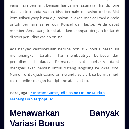
yang ingin bermain. Dengan hanya menggunakan handphone
atau laptop anda sudah bisa bermain di casino online. Alat
komunikasi yang biasa digunakan ini akan menjadi media Anda
untuk bermain game judi. Ponsel dan laptop Anda dapat
memberi Anda uang tunai atau kemenangan dengan bertaruh
di situs perjudian casino online.
Ada banyak keistimewaan berupa bonus – bonus besar jika
memenangkan taruhan. Itu membuatnya berbeda dari
perjudian di darat. Permainan slot berbasis darat
mengharuskan pemain untuk datang langsung ke lokasi slot.
Namun untuk judi casino online anda selalu bisa bermain judi
casino online dengan handphone atau laptop.
Baca Juga :
5 Macam Game Judi Casino Online Mudah
Menang Dan Terpopuler
Menawarkan Banyak
Variasi Bonus