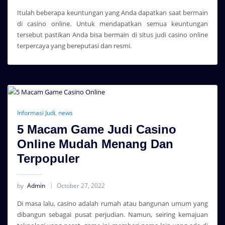
Itulah beberapa keuntungan yang Anda dapatkan saat bermain
di casino online. Untuk mendapatkan semua keuntungan
tersebut pastikan Anda bisa bermain di situs judi casino online
terpercaya yang bereputasi dan resmi.
Informasi Judi
,
news
5 Macam Game Judi Casino
Online Mudah Menang Dan
Terpopuler
by
Admin
October 27, 2022
Di masa lalu, casino adalah rumah atau bangunan umum yang
dibangun sebagai pusat perjudian. Namun, seiring kemajuan