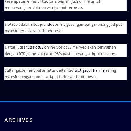
kesempatan emas untuk para pemain judi online untuk
memenangkan slot maxwin jackpot terbesar.
Slot365 adalah situs judi
slot
online gacor gampang menang jackpot
maxwin terbaik No.1 di indonesia.
Daftar judi
situs slot88
online Goslot88 menyediakan permainan
dengan RTP game slot gacor 98% pasti menang jackpot miliaran!
Sultangacor merupakan situs daftar judi
slot gacor hari ini
sering
maxwin dengan bonus jackpot terbesar di indonesia.
ARCHIVES