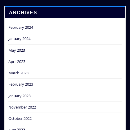
ARCHIVES
February 2024
January 2024
May 2023
April 2023
March 2023
February 2023
January 2023
November 2022
October 2022
June 2022