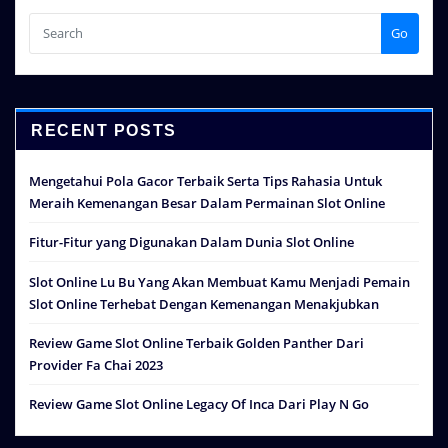
Go
RECENT POSTS
Mengetahui Pola Gacor Terbaik Serta Tips Rahasia Untuk
Meraih Kemenangan Besar Dalam Permainan Slot Online
Fitur-Fitur yang Digunakan Dalam Dunia Slot Online
Slot Online Lu Bu Yang Akan Membuat Kamu Menjadi Pemain
Slot Online Terhebat Dengan Kemenangan Menakjubkan
Review Game Slot Online Terbaik Golden Panther Dari
Provider Fa Chai 2023
Review Game Slot Online Legacy Of Inca Dari Play N Go