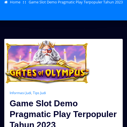
Home
Game Slot Demo Pragmatic Play Terpopuler Tahun 2023
Informasi Judi
,
Tips Judi
Game Slot Demo
Pragmatic Play Terpopuler
Tahun 2023