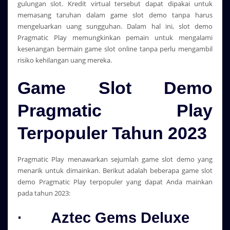
gulungan slot. Kredit virtual tersebut dapat dipakai untuk
memasang taruhan dalam game slot demo tanpa harus
mengeluarkan uang sungguhan. Dalam hal ini, slot demo
Pragmatic Play memungkinkan pemain untuk mengalami
kesenangan bermain game slot online tanpa perlu mengambil
risiko kehilangan uang mereka.
Game Slot Demo
Pragmatic Play
Terpopuler Tahun 2023
Pragmatic Play menawarkan sejumlah game slot demo yang
menarik untuk dimainkan. Berikut adalah beberapa game slot
demo Pragmatic Play terpopuler yang dapat Anda mainkan
pada tahun 2023:
· Aztec Gems Deluxe