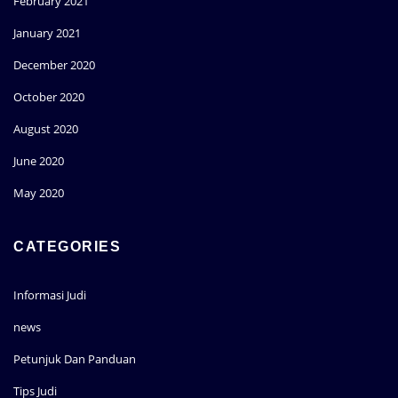
February 2021
January 2021
December 2020
October 2020
August 2020
June 2020
May 2020
CATEGORIES
Informasi Judi
news
Petunjuk Dan Panduan
Tips Judi