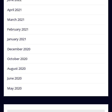
April 2021
March 2021
February 2021
January 2021
December 2020
October 2020
August 2020
June 2020
May 2020