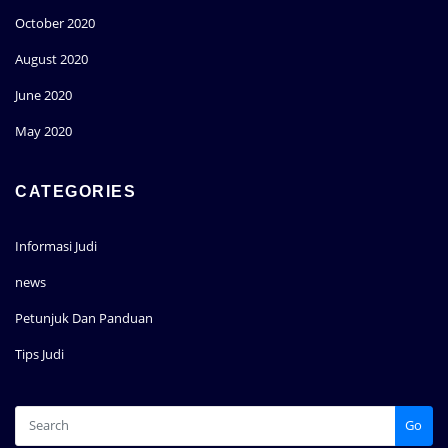
October 2020
August 2020
June 2020
May 2020
CATEGORIES
Informasi Judi
news
Petunjuk Dan Panduan
Tips Judi
Go