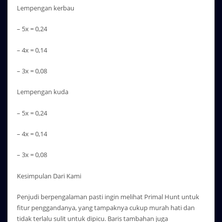
Lempengan kerbau
– 5x = 0,24
– 4x = 0,14
– 3x = 0,08
Lempengan kuda
– 5x = 0,24
– 4x = 0,14
– 3x = 0,08
Kesimpulan Dari Kami
Penjudi berpengalaman pasti ingin melihat Primal Hunt untuk
fitur penggandanya, yang tampaknya cukup murah hati dan
tidak terlalu sulit untuk dipicu. Baris tambahan juga