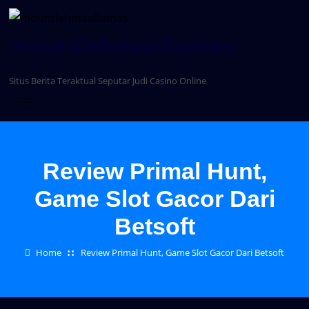
Skip
to
content
mountlehmanllamas
Situs Berita Teraktual Seputar Judi Casino Online
Review Primal Hunt,
Game Slot Gacor Dari
Betsoft
Home
Review Primal Hunt, Game Slot Gacor Dari Betsoft