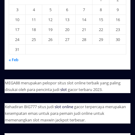
3
4
5
6
7
8
9
10
11
12
13
14
15
16
17
18
19
20
21
22
23
24
25
26
27
28
29
30
31
« Feb
MEGA88 merupakan pelopor situs slot online terbaik yang paling
disukai oleh para pencinta judi
slot
gacor terbaru 2023.
Kehadiran BIG777 situs judi
slot online
gacor terpercaya merupakan
kesempatan emas untuk para pemain judi online untuk
memenangkan slot maxwin jackpot terbesar.