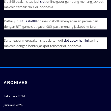
Slot365 adalah situs judi
slot
online gacor gampang menang jackpot
maxwin terbaik No.1 di indonesia.
Daftar judi
situs slot88
online Goslot88 menyediakan permainan
dengan RTP game slot gacor 98% pasti menang jackpot miliaran!
Sultangacor merupakan situs daftar judi
slot gacor hari ini
sering
maxwin dengan bonus jackpot terbesar di indonesia.
ARCHIVES
February 2024
January 2024