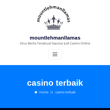
Skip
to
content
mountlehmanllamas
Situs Berita Teraktual Seputar Judi Casino Online
casino terbaik
Home
casino terbaik