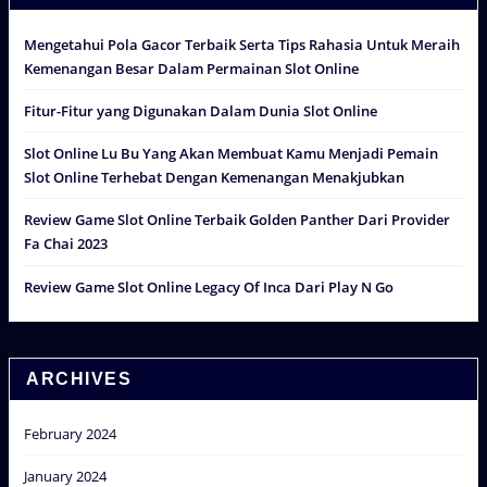
Mengetahui Pola Gacor Terbaik Serta Tips Rahasia Untuk Meraih
Kemenangan Besar Dalam Permainan Slot Online
Fitur-Fitur yang Digunakan Dalam Dunia Slot Online
Slot Online Lu Bu Yang Akan Membuat Kamu Menjadi Pemain
Slot Online Terhebat Dengan Kemenangan Menakjubkan
Review Game Slot Online Terbaik Golden Panther Dari Provider
Fa Chai 2023
Review Game Slot Online Legacy Of Inca Dari Play N Go
ARCHIVES
February 2024
January 2024