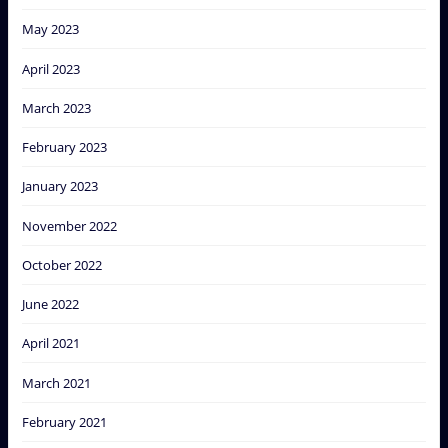
May 2023
April 2023
March 2023
February 2023
January 2023
November 2022
October 2022
June 2022
April 2021
March 2021
February 2021