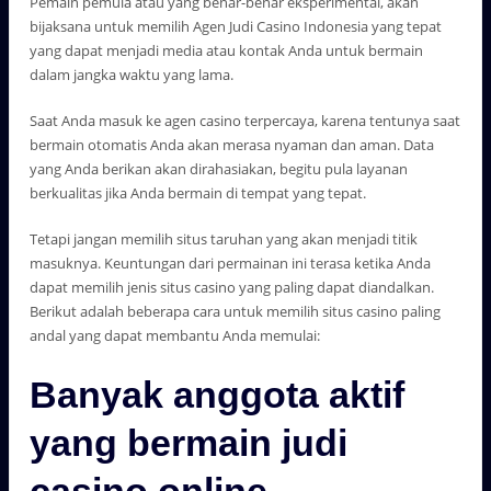
Pemain pemula atau yang benar-benar eksperimental, akan
bijaksana untuk memilih Agen Judi Casino Indonesia yang tepat
yang dapat menjadi media atau kontak Anda untuk bermain
dalam jangka waktu yang lama.
Saat Anda masuk ke agen casino terpercaya, karena tentunya saat
bermain otomatis Anda akan merasa nyaman dan aman. Data
yang Anda berikan akan dirahasiakan, begitu pula layanan
berkualitas jika Anda bermain di tempat yang tepat.
Tetapi jangan memilih situs taruhan yang akan menjadi titik
masuknya. Keuntungan dari permainan ini terasa ketika Anda
dapat memilih jenis situs casino yang paling dapat diandalkan.
Berikut adalah beberapa cara untuk memilih situs casino paling
andal yang dapat membantu Anda memulai:
Banyak anggota aktif
yang bermain judi
casino online