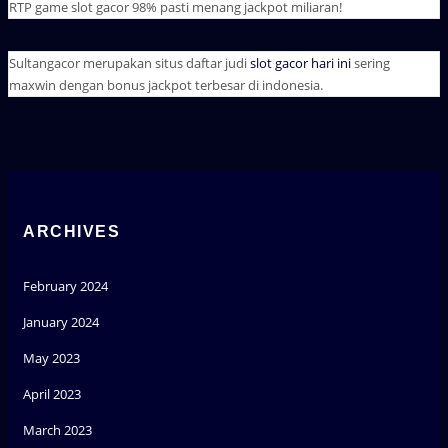
RTP game slot gacor 98% pasti menang jackpot miliaran!
Sultangacor merupakan situs daftar judi
slot gacor hari ini
sering
maxwin dengan bonus jackpot terbesar di indonesia.
ARCHIVES
February 2024
January 2024
May 2023
April 2023
March 2023