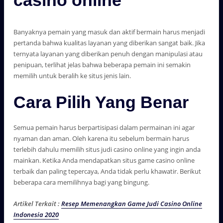
Banyaknya pemain yang masuk dan aktif bermain harus menjadi
pertanda bahwa kualitas layanan yang diberikan sangat baik. Jika
ternyata layanan yang diberikan penuh dengan manipulasi atau
penipuan, terlihat jelas bahwa beberapa pemain ini semakin
memilih untuk beralih ke situs jenis lain.
Cara Pilih Yang Benar
Semua pemain harus berpartisipasi dalam permainan ini agar
nyaman dan aman. Oleh karena itu sebelum bermain harus
terlebih dahulu memilih situs judi casino online yang ingin anda
mainkan. Ketika Anda mendapatkan situs game casino online
terbaik dan paling tepercaya, Anda tidak perlu khawatir. Berikut
beberapa cara memilihnya bagi yang bingung.
Artikel Terkait :
Resep Memenangkan Game Judi Casino Online
Indonesia 2020