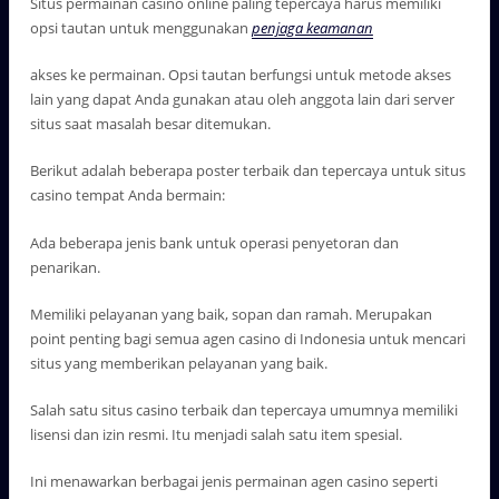
Situs permainan casino online paling tepercaya harus memiliki
opsi tautan untuk menggunakan
penjaga keamanan
akses ke permainan. Opsi tautan berfungsi untuk metode akses
lain yang dapat Anda gunakan atau oleh anggota lain dari server
situs saat masalah besar ditemukan.
Berikut adalah beberapa poster terbaik dan tepercaya untuk situs
casino tempat Anda bermain:
Ada beberapa jenis bank untuk operasi penyetoran dan
penarikan.
Memiliki pelayanan yang baik, sopan dan ramah. Merupakan
point penting bagi semua agen casino di Indonesia untuk mencari
situs yang memberikan pelayanan yang baik.
Salah satu situs casino terbaik dan tepercaya umumnya memiliki
lisensi dan izin resmi. Itu menjadi salah satu item spesial.
Ini menawarkan berbagai jenis permainan agen casino seperti