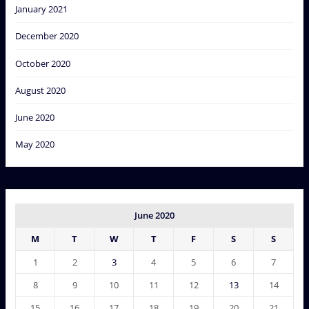
January 2021
December 2020
October 2020
August 2020
June 2020
May 2020
June 2020
M
T
W
T
F
S
S
1
2
3
4
5
6
7
8
9
10
11
12
13
14
15
16
17
18
19
20
21