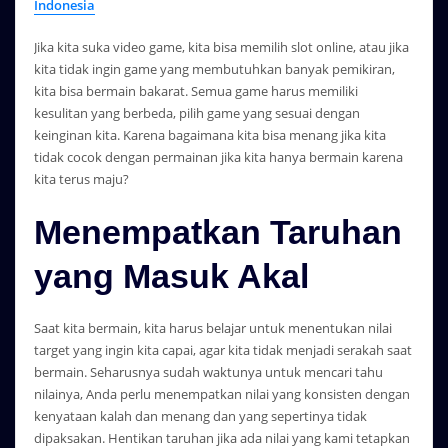
Indonesia
Jika kita suka video game, kita bisa memilih slot online, atau jika
kita tidak ingin game yang membutuhkan banyak pemikiran,
kita bisa bermain bakarat. Semua game harus memiliki
kesulitan yang berbeda, pilih game yang sesuai dengan
keinginan kita. Karena bagaimana kita bisa menang jika kita
tidak cocok dengan permainan jika kita hanya bermain karena
kita terus maju?
Menempatkan Taruhan
yang Masuk Akal
Saat kita bermain, kita harus belajar untuk menentukan nilai
target yang ingin kita capai, agar kita tidak menjadi serakah saat
bermain. Seharusnya sudah waktunya untuk mencari tahu
nilainya, Anda perlu menempatkan nilai yang konsisten dengan
kenyataan kalah dan menang dan yang sepertinya tidak
dipaksakan. Hentikan taruhan jika ada nilai yang kami tetapkan