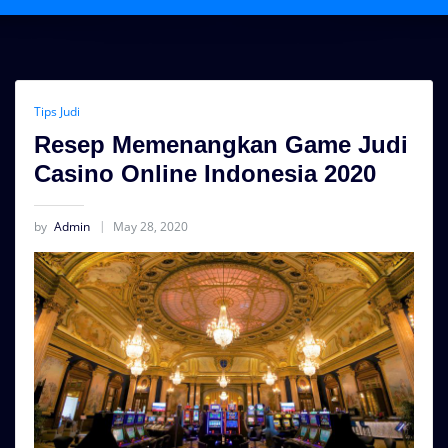
Tips Judi
Resep Memenangkan Game Judi
Casino Online Indonesia 2020
by
Admin
May 28, 2020