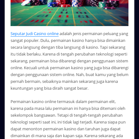
Seputar Judi Casino online
adalah jenis permainan peluang yang
sangat populer. Dulu, permainan kasino hanya bisa dimainkan
secara langsung dengan tiba langsung di kasino. Tapi sekarang
itu tidak berlaku. Karena di tengah perubahan teknologi seperti
sekarang, permainan bisa dibarengi dengan penggunaan sistem
online. Kecuali untuk permainan kasino yang juga bisa dibarengi
dengan penggunaan sistem online. Nah, buat kamu yang belum
pernah bermain, sebaiknya mainkan sekarang juga karena
keuntungan yang bisa diraih sangat besar.
Permainan kasino online termasuk dalam permainan elit,
karena pada masa lalu permainan ini hanya bisa ditemani oleh
sekelompok bangsawan. Tetapi di tengah-tengah perubahan
teknologi seperti saat ini, ini tidak lagi terjadi. Karena siapa pun
dapat menonton permainan kasino dan taruhan juga dapat
dimainkan di mana saja dan kapan saja. Karena sekarang ada