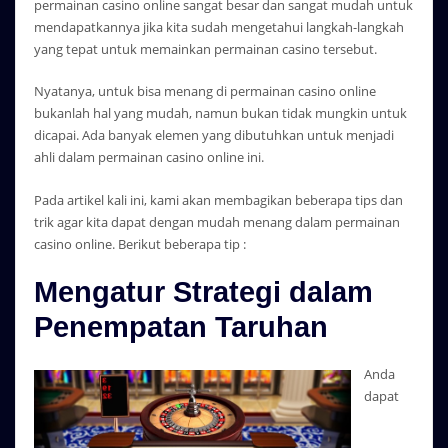
permainan casino online sangat besar dan sangat mudah untuk
mendapatkannya jika kita sudah mengetahui langkah-langkah
yang tepat untuk memainkan permainan casino tersebut.
Nyatanya, untuk bisa menang di permainan casino online
bukanlah hal yang mudah, namun bukan tidak mungkin untuk
dicapai. Ada banyak elemen yang dibutuhkan untuk menjadi
ahli dalam permainan casino online ini.
Pada artikel kali ini, kami akan membagikan beberapa tips dan
trik agar kita dapat dengan mudah menang dalam permainan
casino online. Berikut beberapa tip :
Mengatur Strategi dalam
Penempatan Taruhan
Anda
dapat