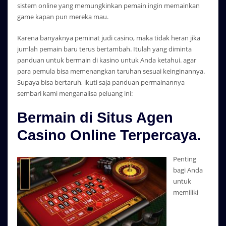
sistem online yang memungkinkan pemain ingin memainkan
game kapan pun mereka mau.
Karena banyaknya peminat judi casino, maka tidak heran jika
jumlah pemain baru terus bertambah. Itulah yang diminta
panduan untuk bermain di kasino untuk Anda ketahui. agar
para pemula bisa memenangkan taruhan sesuai keinginannya.
Supaya bisa bertaruh, ikuti saja panduan permainannya
sembari kami menganalisa peluang ini:
Bermain di Situs Agen
Casino Online Terpercaya.
Penting
bagi Anda
untuk
memiliki