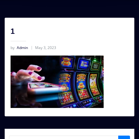
1
by
Admin
May 3, 2023