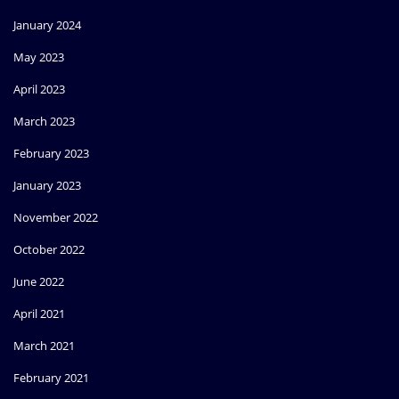
January 2024
May 2023
April 2023
March 2023
February 2023
January 2023
November 2022
October 2022
June 2022
April 2021
March 2021
February 2021