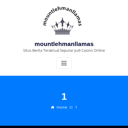
Skip
to
content
mountlehmanllamas
Situs Berita Teraktual Seputar Judi Casino Online
1
Home
1