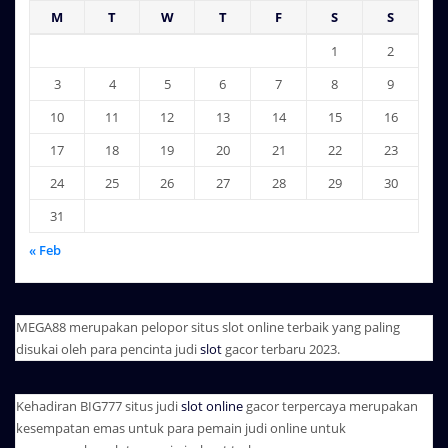
M
T
W
T
F
S
S
1
2
3
4
5
6
7
8
9
10
11
12
13
14
15
16
17
18
19
20
21
22
23
24
25
26
27
28
29
30
31
« Feb
MEGA88 merupakan pelopor situs slot online terbaik yang paling
disukai oleh para pencinta judi
slot
gacor terbaru 2023.
Kehadiran BIG777 situs judi
slot online
gacor terpercaya merupakan
kesempatan emas untuk para pemain judi online untuk