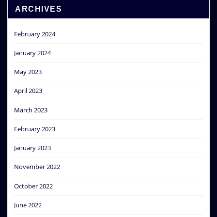
ARCHIVES
February 2024
January 2024
May 2023
April 2023
March 2023
February 2023
January 2023
November 2022
October 2022
June 2022