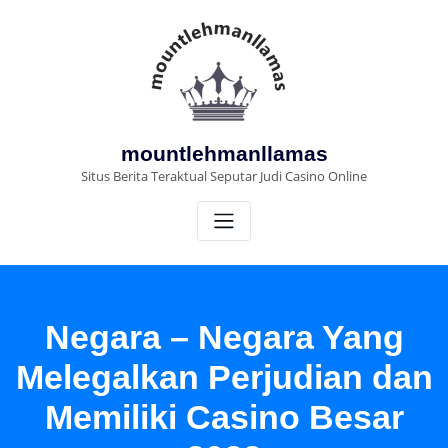
Skip
to
content
mountlehmanllamas
Situs Berita Teraktual Seputar Judi Casino Online
Negara – Negara Yang
Melegalkan Perjudian dan
Memiliki Casino Besar