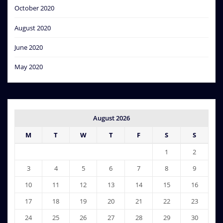
October 2020
August 2020
June 2020
May 2020
August 2026
M
T
W
T
F
S
S
1
2
3
4
5
6
7
8
9
10
11
12
13
14
15
16
17
18
19
20
21
22
23
24
25
26
27
28
29
30