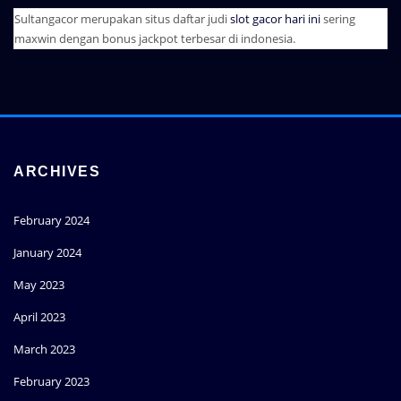
Sultangacor merupakan situs daftar judi
slot gacor hari ini
sering
maxwin dengan bonus jackpot terbesar di indonesia.
ARCHIVES
February 2024
January 2024
May 2023
April 2023
March 2023
February 2023