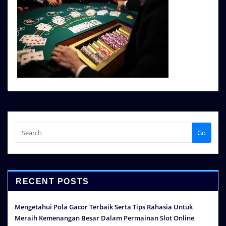
Go
RECENT POSTS
Mengetahui Pola Gacor Terbaik Serta Tips Rahasia Untuk
Meraih Kemenangan Besar Dalam Permainan Slot Online