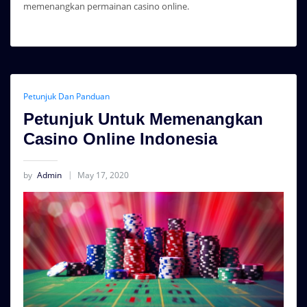
memenangkan permainan casino online.
Petunjuk Dan Panduan
Petunjuk Untuk Memenangkan
Casino Online Indonesia
by
Admin
May 17, 2020