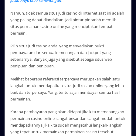
jackpotnya atau kemenangan
.
Namun, tidak semua situs judi casino di Internet saat ini adalah
yang paling dapat diandalkan. Jadi pintar-pintarlah memilih
situs permainan casino online yang menciptakan tempat
bermain.
Pilih situs judi casino andal yang menyediakan bukti
pembayaran dari semua kemenangan dan jackpot yang
sebenarnya. Banyak juga yang disebut sebagai situs web
penipuan dan penipuan.
Melihat beberapa referensi terpercaya merupakan salah satu
langkah untuk mendapatkan situs judi casino online yang lebih
baik dan terpercaya. Yang, tentu saja, membayar semua hasil
permainan.
Karena pembayaran yang akan didapat jika kita memenangkan
permainan casino online sangat besar dan sangat mudah untuk
mendapatkannya jika kita sudah mengetahui langkah-langkah
yang tepat untuk memainkan permainan casino tersebut.