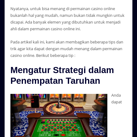
Nyatanya, untuk bisa menang di permainan casino online
bukanlah hal yang mudah, namun bukan tidak mungkin untuk
dicapai. Ada banyak elemen yang dibutuhkan untuk menjadi
ahli dalam permainan casino online ini.
Pada artikel kali ini, kami akan membagikan beberapa tips dan
trik agar kita dapat dengan mudah menang dalam permainan
casino online. Berikut beberapa tip :
Mengatur Strategi dalam
Penempatan Taruhan
Anda
dapat