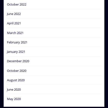
October 2022
June 2022
April 2021
March 2021
February 2021
January 2021
December 2020
October 2020
August 2020
June 2020
May 2020