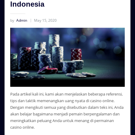
Indonesia
by
Admin
May 15, 2020
Pada artikel kali ini, kami akan menjelaskan beberapa referensi,
tips dan taktik memenangkan uang nyata di casino online.
Dengan mengikuti semua yang disebutkan dalam teks ini, Anda
akan belajar bagaimana menjadi pemain berpengalaman dan
meningkatkan peluang Anda untuk menang di permainan
casino online.