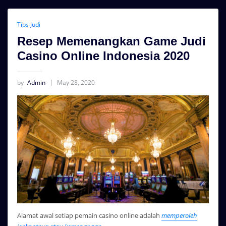
Tips Judi
Resep Memenangkan Game Judi
Casino Online Indonesia 2020
by
Admin
May 28, 2020
Alamat awal setiap pemain casino online adalah
memperoleh