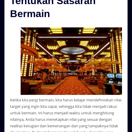
Tentukan Sasaran
Bermain
Ketika kita pergi bermain, kita harus belajar mendefinisikan nilai
target yang ingin kita capai, sehingga kita tidak menjadi rakus
untuk bermain. Ini harus menjadi waktu untuk menghitung
nilainya, Anda harus menetapkan nilai yang sesuai dengan
realitas kerugian dan kemenangan dan yang tampaknya tidak