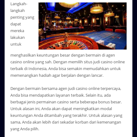
Langkah-
langkah
penting yang
dapat
mereka
lakukan
untuk
menghasilkan keuntungan besar dengan bermain di agen
casino online yang sah. Dengan memilih situs judi casino online
terbaik di Indonesia, Anda bisa semakin memudahkan untuk
memenangkan hadiah agar berjalan dengan lancar.
Dengan bermain bersama agen judi casino online terpercaya,
Anda bisa mendapatkan layanan terbaik. Selain itu, ada
berbagai jenis permainan casino serta beberapa bonus besar.
Untuk alasan ini, Anda akan dapat meningkatkan modal
keuntungan Anda ditambah yang terakhir. Untuk alasan yang
sama, Anda akan lebih dari sekadar korban dari kemenangan
yang Anda pilih.