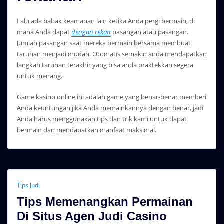
Lalu ada babak keamanan lain ketika Anda pergi bermain, di
mana Anda dapat
dengan rekan
pasangan atau pasangan.
Jumlah pasangan saat mereka bermain bersama membuat
taruhan menjadi mudah. Otomatis semakin anda mendapatkan
langkah taruhan terakhir yang bisa anda praktekkan segera
untuk menang.
Game kasino online ini adalah game yang benar-benar memberi
Anda keuntungan jika Anda memainkannya dengan benar, jadi
Anda harus menggunakan tips dan trik kami untuk dapat
bermain dan mendapatkan manfaat maksimal.
Tips Judi
Tips Memenangkan Permainan
Di Situs Agen Judi Casino