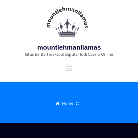
Skip
to
content
mountlehmanllamas
Situs Berita Teraktual Seputar Judi Casino Online
Home