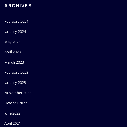
ARCHIVES
February 2024
January 2024
May 2023
April 2023
March 2023
February 2023
January 2023
November 2022
October 2022
June 2022
April 2021