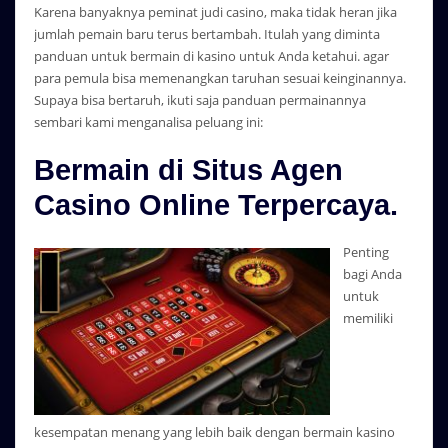
Karena banyaknya peminat judi casino, maka tidak heran jika
jumlah pemain baru terus bertambah. Itulah yang diminta
panduan untuk bermain di kasino untuk Anda ketahui. agar
para pemula bisa memenangkan taruhan sesuai keinginannya.
Supaya bisa bertaruh, ikuti saja panduan permainannya
sembari kami menganalisa peluang ini:
Bermain di Situs Agen
Casino Online Terpercaya.
Penting
bagi Anda
untuk
memiliki
kesempatan menang yang lebih baik dengan bermain kasino