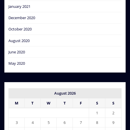
January 2021
December 2020
October 2020
August 2020
June 2020
May 2020
August 2026
M
T
W
T
F
S
S
1
2
3
4
5
6
7
8
9