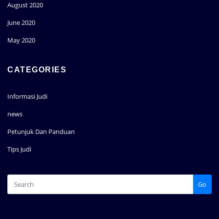
August 2020
June 2020
May 2020
CATEGORIES
Informasi Judi
news
Petunjuk Dan Panduan
Tips Judi
Go