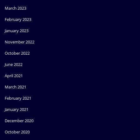
March 2023
February 2023
January 2023
November 2022
October 2022
June 2022
April 2021
March 2021
February 2021
January 2021
December 2020
October 2020