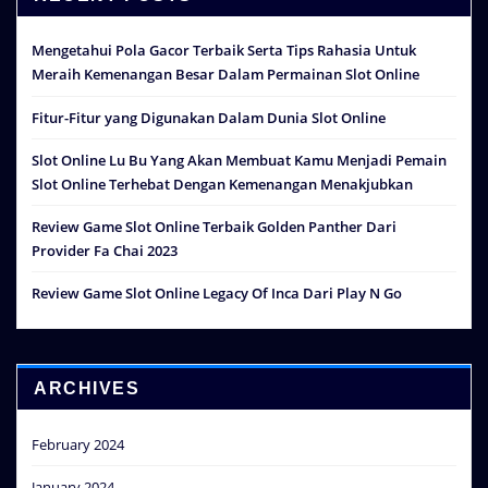
Mengetahui Pola Gacor Terbaik Serta Tips Rahasia Untuk
Meraih Kemenangan Besar Dalam Permainan Slot Online
Fitur-Fitur yang Digunakan Dalam Dunia Slot Online
Slot Online Lu Bu Yang Akan Membuat Kamu Menjadi Pemain
Slot Online Terhebat Dengan Kemenangan Menakjubkan
Review Game Slot Online Terbaik Golden Panther Dari
Provider Fa Chai 2023
Review Game Slot Online Legacy Of Inca Dari Play N Go
ARCHIVES
February 2024
January 2024