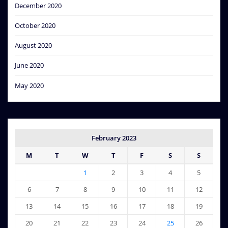
December 2020
October 2020
August 2020
June 2020
May 2020
February 2023
M
T
W
T
F
S
S
1
2
3
4
5
6
7
8
9
10
11
12
13
14
15
16
17
18
19
20
21
22
23
24
25
26