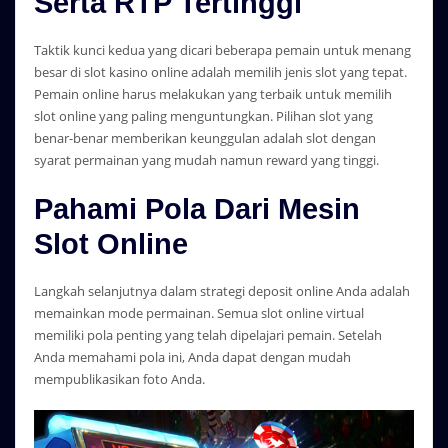
Serta RTP Tertinggi
Taktik kunci kedua yang dicari beberapa pemain untuk menang
besar di slot kasino online adalah memilih jenis slot yang tepat.
Pemain online harus melakukan yang terbaik untuk memilih
slot online yang paling menguntungkan. Pilihan slot yang
benar-benar memberikan keunggulan adalah slot dengan
syarat permainan yang mudah namun reward yang tinggi.
Pahami Pola Dari Mesin
Slot Online
Langkah selanjutnya dalam strategi deposit online Anda adalah
memainkan mode permainan. Semua slot online virtual
memiliki pola penting yang telah dipelajari pemain. Setelah
Anda memahami pola ini, Anda dapat dengan mudah
mempublikasikan foto Anda.