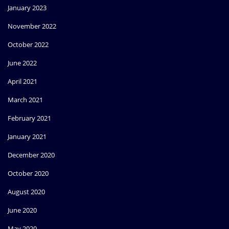
January 2023
November 2022
October 2022
June 2022
April 2021
March 2021
February 2021
January 2021
December 2020
October 2020
August 2020
June 2020
May 2020