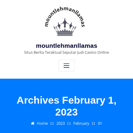
Skip
to
content
mountlehmanllamas
Situs Berita Teraktual Seputar Judi Casino Online
Archives February 1,
2023
Home
2023
February
01