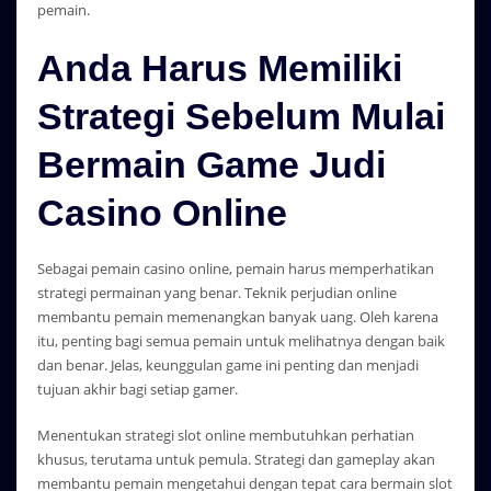
pemain.
Anda Harus Memiliki
Strategi Sebelum Mulai
Bermain Game Judi
Casino Online
Sebagai pemain casino online, pemain harus memperhatikan
strategi permainan yang benar. Teknik perjudian online
membantu pemain memenangkan banyak uang. Oleh karena
itu, penting bagi semua pemain untuk melihatnya dengan baik
dan benar. Jelas, keunggulan game ini penting dan menjadi
tujuan akhir bagi setiap gamer.
Menentukan strategi slot online membutuhkan perhatian
khusus, terutama untuk pemula. Strategi dan gameplay akan
membantu pemain mengetahui dengan tepat cara bermain slot