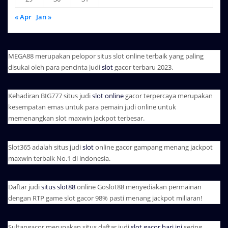
« Apr
Jan »
MEGA88 merupakan pelopor situs slot online terbaik yang paling
disukai oleh para pencinta judi
slot
gacor terbaru 2023.
Kehadiran BIG777 situs judi
slot online
gacor terpercaya merupakan
kesempatan emas untuk para pemain judi online untuk
memenangkan slot maxwin jackpot terbesar.
Slot365 adalah situs judi
slot
online gacor gampang menang jackpot
maxwin terbaik No.1 di indonesia.
Daftar judi
situs slot88
online Goslot88 menyediakan permainan
dengan RTP game slot gacor 98% pasti menang jackpot miliaran!
Sultangacor merupakan situs daftar judi
slot gacor hari ini
sering