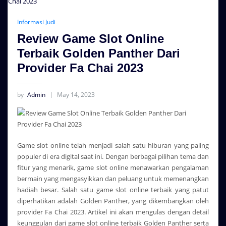
Informasi Judi
Review Game Slot Online
Terbaik Golden Panther Dari
Provider Fa Chai 2023
by
Admin
May 14, 2023
Game slot online telah menjadi salah satu hiburan yang paling
populer di era digital saat ini. Dengan berbagai pilihan tema dan
fitur yang menarik, game slot online menawarkan pengalaman
bermain yang mengasyikkan dan peluang untuk memenangkan
hadiah besar. Salah satu game slot online terbaik yang patut
diperhatikan adalah Golden Panther, yang dikembangkan oleh
provider Fa Chai 2023. Artikel ini akan mengulas dengan detail
keunggulan dari game slot online terbaik Golden Panther serta