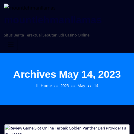
Skip
to
content
mountlehmanllamas
Situs Berita Teraktual Seputar Judi Casino Online
Archives May 14, 2023
Home
2023
May
14