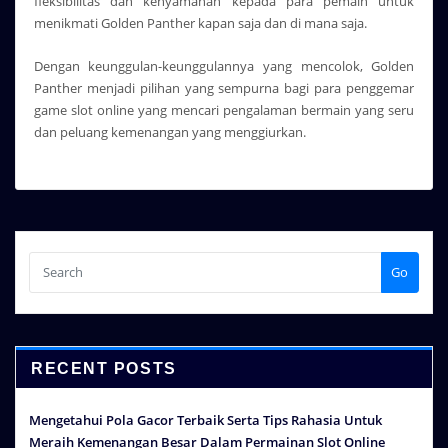
fleksibilitas dan kenyamanan kepada para pemain untuk
menikmati Golden Panther kapan saja dan di mana saja.
Dengan keunggulan-keunggulannya yang mencolok, Golden
Panther menjadi pilihan yang sempurna bagi para penggemar
game slot online yang mencari pengalaman bermain yang seru
dan peluang kemenangan yang menggiurkan.
Go
RECENT POSTS
Mengetahui Pola Gacor Terbaik Serta Tips Rahasia Untuk
Meraih Kemenangan Besar Dalam Permainan Slot Online