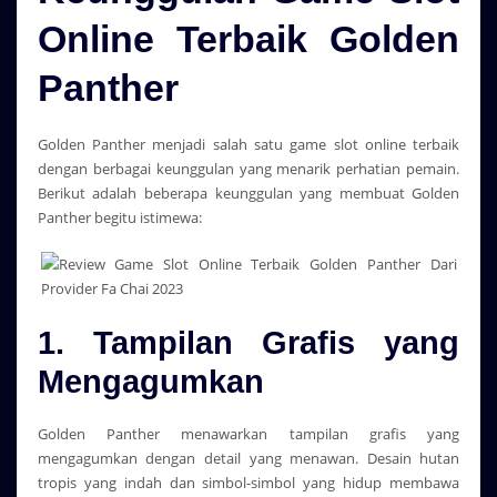
Online Terbaik Golden
Panther
Golden Panther menjadi salah satu game slot online terbaik
dengan berbagai keunggulan yang menarik perhatian pemain.
Berikut adalah beberapa keunggulan yang membuat Golden
Panther begitu istimewa:
1. Tampilan Grafis yang
Mengagumkan
Golden Panther menawarkan tampilan grafis yang
mengagumkan dengan detail yang menawan. Desain hutan
tropis yang indah dan simbol-simbol yang hidup membawa