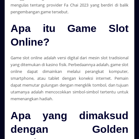
mengulas tentang provider Fa Chai 2023 yang berdiri di balik
pengembangan game tersebut.
Apa itu Game Slot
Online?
Game slot online adalah versi digital dari mesin slot tradisional
yang ditemukan di kasino fisik. Perbedaannya adalah, game slot
online dapat dimainkan melalui perangkat komputer,
smartphone, atau tablet dengan koneksi internet. Pemain
dapat memutar gulungan dengan mengklik tombol, dan tujuan
utamanya adalah mencocokkan simbol-simbol tertentu untuk
memenangkan hadiah.
Apa yang dimaksud
dengan Golden