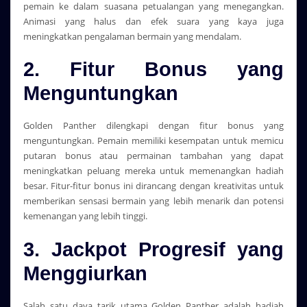
pemain ke dalam suasana petualangan yang menegangkan.
Animasi yang halus dan efek suara yang kaya juga
meningkatkan pengalaman bermain yang mendalam.
2. Fitur Bonus yang
Menguntungkan
Golden Panther dilengkapi dengan fitur bonus yang
menguntungkan. Pemain memiliki kesempatan untuk memicu
putaran bonus atau permainan tambahan yang dapat
meningkatkan peluang mereka untuk memenangkan hadiah
besar. Fitur-fitur bonus ini dirancang dengan kreativitas untuk
memberikan sensasi bermain yang lebih menarik dan potensi
kemenangan yang lebih tinggi.
3. Jackpot Progresif yang
Menggiurkan
Salah satu daya tarik utama Golden Panther adalah hadiah