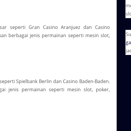
me
sl
sar seperti Gran Casino Aranjuez dan Casino
Su
an berbagai jenis permainan seperti mesin slot,
ga
ja
seperti Spielbank Berlin dan Casino Baden-Baden.
i jenis permainan seperti mesin slot, poker,