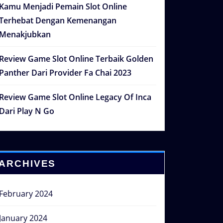
Kamu Menjadi Pemain Slot Online
Terhebat Dengan Kemenangan
Menakjubkan
Review Game Slot Online Terbaik Golden
Panther Dari Provider Fa Chai 2023
Review Game Slot Online Legacy Of Inca
Dari Play N Go
ARCHIVES
February 2024
January 2024