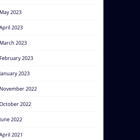
May 2023
April 2023
March 2023
February 2023
January 2023
November 2022
October 2022
June 2022
April 2021