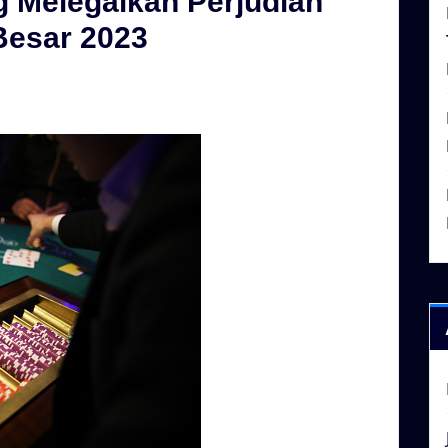
 Melegalkan Perjudian
Besar 2023