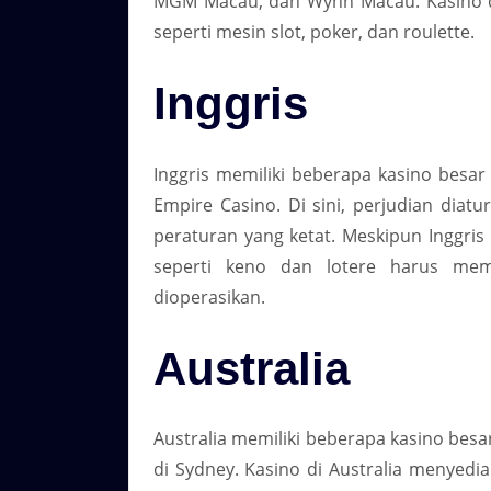
MGM Macau, dan Wynn Macau. Kasino d
seperti mesin slot, poker, dan roulette.
Inggris
Inggris memiliki beberapa kasino besar
Empire Casino. Di sini, perjudian diat
peraturan yang ketat. Meskipun Inggris
seperti keno dan lotere harus mem
dioperasikan.
Australia
Australia memiliki beberapa kasino besa
di Sydney. Kasino di Australia menyedia