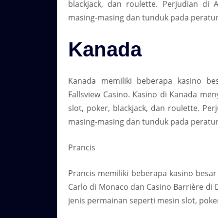
blackjack, dan roulette. Perjudian di
masing-masing dan tunduk pada peratur
Kanada
Kanada memiliki beberapa kasino bes
Fallsview Casino. Kasino di Kanada men
slot, poker, blackjack, dan roulette. Pe
masing-masing dan tunduk pada peratur
Prancis
Prancis memiliki beberapa kasino besar 
Carlo di Monaco dan Casino Barrière di 
jenis permainan seperti mesin slot, poker