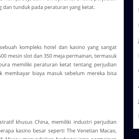
g dan tunduk pada peraturan yang ketat.
 sebuah kompleks hotel dan kasino yang sangat
 2.500 mesin slot dan 350 meja permainan, termasuk
apura memiliki peraturan ketat tentang perjudian
k membayar biaya masuk sebelum mereka bisa
tratif khusus China, memiliki industri perjudian
berapa kasino besar seperti The Venetian Macao,