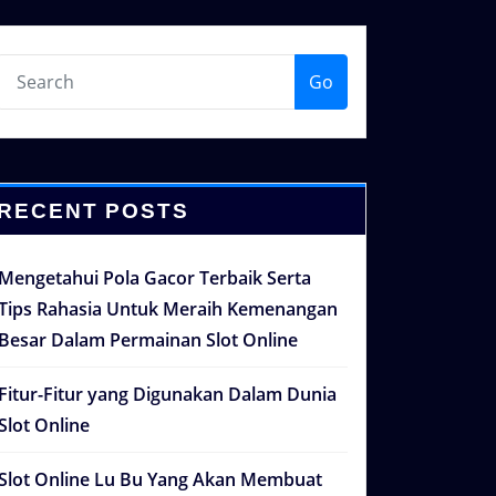
Go
RECENT POSTS
Mengetahui Pola Gacor Terbaik Serta
Tips Rahasia Untuk Meraih Kemenangan
Besar Dalam Permainan Slot Online
Fitur-Fitur yang Digunakan Dalam Dunia
Slot Online
Slot Online Lu Bu Yang Akan Membuat