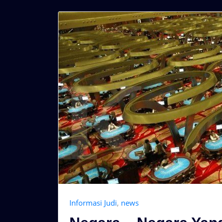
Informasi Judi
,
news