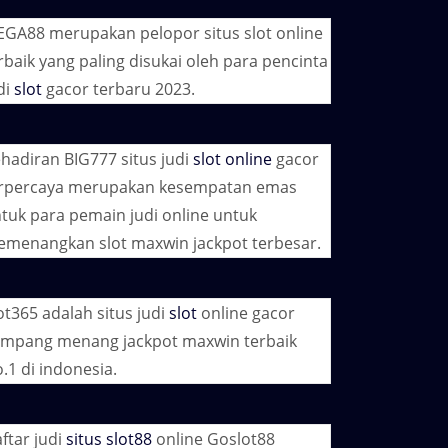
GA88 merupakan pelopor situs slot online
rbaik yang paling disukai oleh para pencinta
di
slot
gacor terbaru 2023.
hadiran BIG777 situs judi
slot online
gacor
rpercaya merupakan kesempatan emas
tuk para pemain judi online untuk
menangkan slot maxwin jackpot terbesar.
ot365 adalah situs judi
slot
online gacor
mpang menang jackpot maxwin terbaik
.1 di indonesia.
ftar judi
situs slot88
online Goslot88