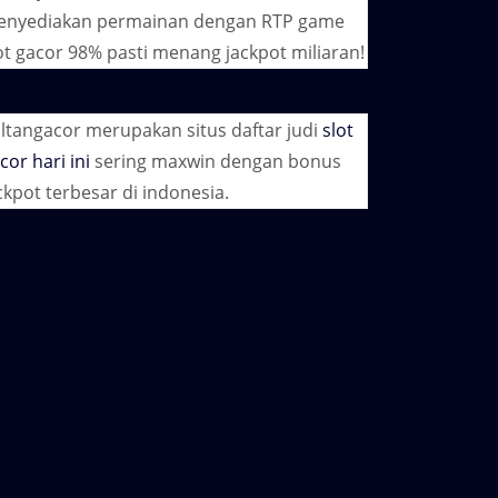
nyediakan permainan dengan RTP game
ot gacor 98% pasti menang jackpot miliaran!
ltangacor merupakan situs daftar judi
slot
cor hari ini
sering maxwin dengan bonus
ckpot terbesar di indonesia.