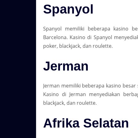
Spanyol
Spanyol memiliki beberapa kasino be
Barcelona. Kasino di Spanyol menyediak
poker, blackjack, dan roulette.
Jerman
Jerman memiliki beberapa kasino besar 
Kasino di Jerman menyediakan berbaga
blackjack, dan roulette.
Afrika Selatan