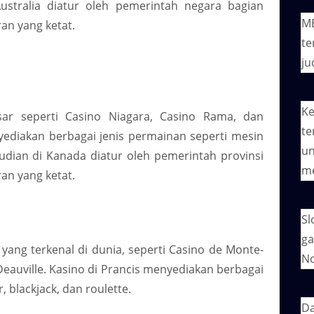
 Australia diatur oleh pemerintah negara bagian
ME
an yang ketat.
te
ju
Ke
ar seperti Casino Niagara, Casino Rama, dan
te
yediakan berbagai jenis permainan seperti mesin
un
rjudian di Kanada diatur oleh pemerintah provinsi
me
an yang ketat.
Sl
ga
yang terkenal di dunia, seperti Casino de Monte-
No
Deauville. Kasino di Prancis menyediakan berbagai
, blackjack, dan roulette.
Da