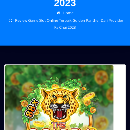
2023
Home
Review Game Slot Online Terbaik Golden Panther Dari Provider
Fa Chai 2023