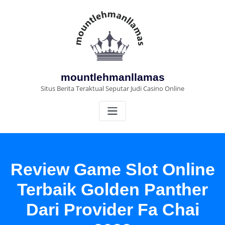
Skip
to
content
mountlehmanllamas
Situs Berita Teraktual Seputar Judi Casino Online
Review Game Slot Online
Terbaik Golden Panther
Dari Provider Fa Chai