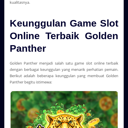
kualitasnya.
Keunggulan Game Slot
Online Terbaik Golden
Panther
Golden Panther menjadi salah satu game slot online terbaik
dengan berbagai keunggulan yang menarik perhatian pemain.
Berikut adalah beberapa keunggulan yang membuat Golden
Panther begitu istimewa: