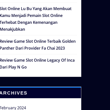
Slot Online Lu Bu Yang Akan Membuat
Kamu Menjadi Pemain Slot Online
Terhebat Dengan Kemenangan
Menakjubkan
Review Game Slot Online Terbaik Golden
Panther Dari Provider Fa Chai 2023
Review Game Slot Online Legacy Of Inca
Dari Play N Go
ARCHIVES
February 2024