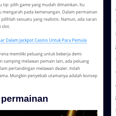
u tip: pilih game yang mudah dimainkan. Itu
lalu mengarah pada kemenangan. Dalam permainan
i pilihlah sesuatu yang realistis. Namun, ada saran
 slot.
ar Dalam Jackpot Casino Untuk Para Pemula
arena memiliki peluang untuk bekerja demi
 samping melawan pemain lain, ada peluang
lam pertandingan melawan dealer. Inilah
 lama. Mungkin penyebab utamanya adalah konsep
 permainan