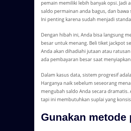
pemain memiliki lebih banyak opsi. Jadi 
saldo permainan anda bagus, dan bawa sa
Ini penting karena sudah menjadi stand
Dengan hibah ini, Anda bisa langsung mem
besar untuk menang. Beli tiket jackpot se
Anda akan dihadiahi jutaan atau ratusa
ada pembayaran besar saat menyiapkan 
Dalam kasus data, sistem progresif ada
Harganya naik sebelum seseorang menang
mengubah saldo Anda secara dramatis.
tapi ini membutuhkan suplai yang konsis
Gunakan metode 