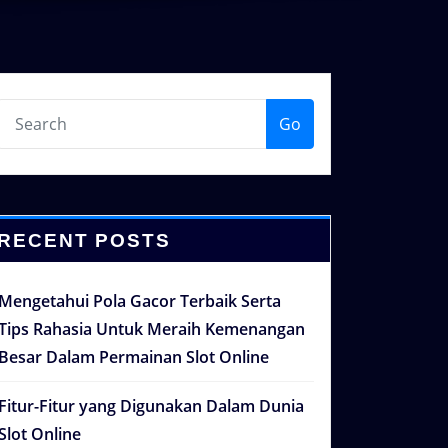
Go
RECENT POSTS
Mengetahui Pola Gacor Terbaik Serta
Tips Rahasia Untuk Meraih Kemenangan
Besar Dalam Permainan Slot Online
Fitur-Fitur yang Digunakan Dalam Dunia
Slot Online