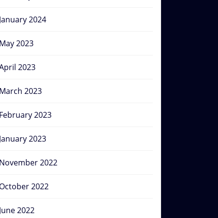
January 2024
May 2023
April 2023
March 2023
February 2023
January 2023
November 2022
October 2022
June 2022