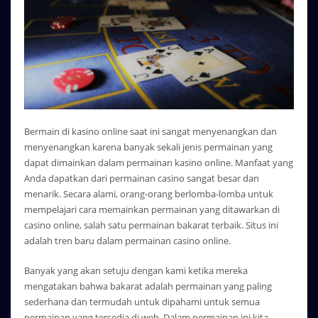
Bermain di kasino online saat ini sangat menyenangkan dan
menyenangkan karena banyak sekali jenis permainan yang
dapat dimainkan dalam permainan kasino online. Manfaat yang
Anda dapatkan dari permainan casino sangat besar dan
menarik. Secara alami, orang-orang berlomba-lomba untuk
mempelajari cara memainkan permainan yang ditawarkan di
casino online, salah satu permainan bakarat terbaik. Situs ini
adalah tren baru dalam permainan casino online.
Banyak yang akan setuju dengan kami ketika mereka
mengatakan bahwa bakarat adalah permainan yang paling
sederhana dan termudah untuk dipahami untuk semua
permainan yang tersedia di web. Dalam permainan ini kita