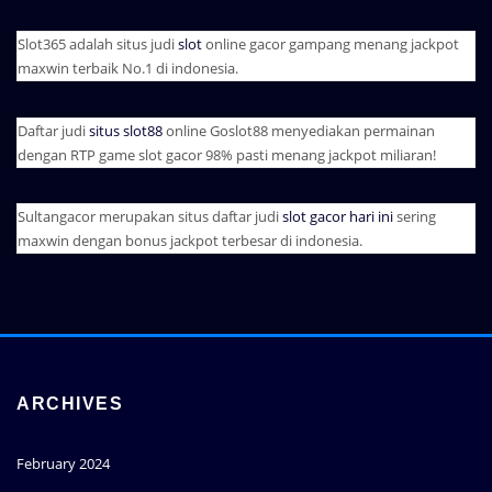
Slot365 adalah situs judi
slot
online gacor gampang menang jackpot
maxwin terbaik No.1 di indonesia.
Daftar judi
situs slot88
online Goslot88 menyediakan permainan
dengan RTP game slot gacor 98% pasti menang jackpot miliaran!
Sultangacor merupakan situs daftar judi
slot gacor hari ini
sering
maxwin dengan bonus jackpot terbesar di indonesia.
ARCHIVES
February 2024