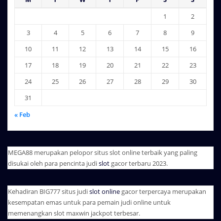
1
2
3
4
5
6
7
8
9
10
11
12
13
14
15
16
17
18
19
20
21
22
23
24
25
26
27
28
29
30
31
« Feb
MEGA88 merupakan pelopor situs slot online terbaik yang paling
disukai oleh para pencinta judi
slot
gacor terbaru 2023.
Kehadiran BIG777 situs judi
slot online
gacor terpercaya merupakan
kesempatan emas untuk para pemain judi online untuk
memenangkan slot maxwin jackpot terbesar.