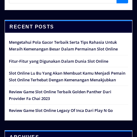
RECENT POSTS
Mengetahui Pola Gacor Terbaik Serta Tips Rahasia Untuk
Meraih Kemenangan Besar Dalam Permainan Slot Online
Fitur-Fitur yang Digunakan Dalam Dunia Slot Online
Slot Online Lu Bu Yang Akan Membuat Kamu Menjadi Pemain
Slot Online Terhebat Dengan Kemenangan Menakjubkan
Review Game Slot Online Terbaik Golden Panther Dari
Provider Fa Chai 2023
Review Game Slot Online Legacy Of Inca Dari Play N Go