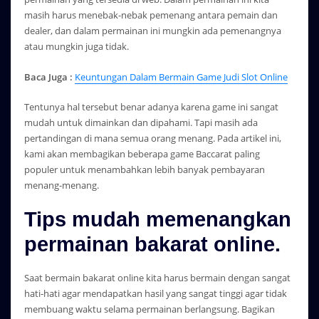
masih harus menebak-nebak pemenang antara pemain dan
dealer, dan dalam permainan ini mungkin ada pemenangnya
atau mungkin juga tidak.
Baca Juga :
Keuntungan Dalam Bermain Game Judi Slot Online
Tentunya hal tersebut benar adanya karena game ini sangat
mudah untuk dimainkan dan dipahami. Tapi masih ada
pertandingan di mana semua orang menang. Pada artikel ini,
kami akan membagikan beberapa game Baccarat paling
populer untuk menambahkan lebih banyak pembayaran
menang-menang.
Tips mudah memenangkan
permainan bakarat online.
Saat bermain bakarat online kita harus bermain dengan sangat
hati-hati agar mendapatkan hasil yang sangat tinggi agar tidak
membuang waktu selama permainan berlangsung. Bagikan