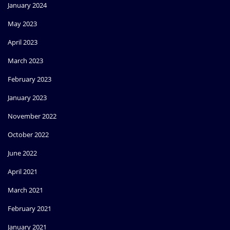
January 2024
May 2023
April 2023
March 2023
February 2023
January 2023
November 2022
October 2022
June 2022
April 2021
March 2021
February 2021
January 2021