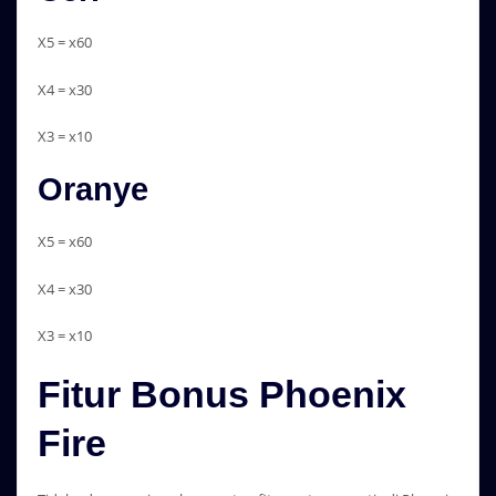
X5 = x60
X4 = x30
X3 = x10
Oranye
X5 = x60
X4 = x30
X3 = x10
Fitur Bonus Phoenix
Fire