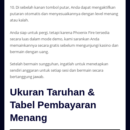
10. Di sebelah kanan tombol putar, Anda dapat mengaktifkan
putaran otomatis dan menyesuaikannya dengan level menang
atau kalah.
Anda siap untuk pergi, tetapi karena Phoenix Fire tersedia
secara luas dalam mode demo, kami sarankan Anda
memainkannya secara gratis sebelum mengunjungi kasino dan
bermain dengan uang.
Setelah bermain sungguhan, ingatlah untuk menetapkan
sendiri anggaran untuk setiap sesi dan bermain secara
bertanggung jawab.
Ukuran Taruhan &
Tabel Pembayaran
Menang