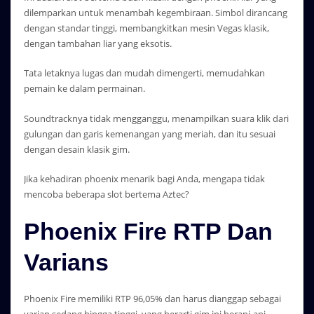
dilemparkan untuk menambah kegembiraan. Simbol dirancang
dengan standar tinggi, membangkitkan mesin Vegas klasik,
dengan tambahan liar yang eksotis.
Tata letaknya lugas dan mudah dimengerti, memudahkan
pemain ke dalam permainan.
Soundtracknya tidak mengganggu, menampilkan suara klik dari
gulungan dan garis kemenangan yang meriah, dan itu sesuai
dengan desain klasik gim.
Jika kehadiran phoenix menarik bagi Anda, mengapa tidak
mencoba beberapa slot bertema Aztec?
Phoenix Fire RTP Dan
Varians
Phoenix Fire memiliki RTP 96,05% dan harus dianggap sebagai
varian sedang hingga tinggi, yang berarti gim ini berapi-api