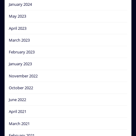
January 2024
May 2023
April 2023
March 2023
February 2023
January 2023
November 2022
October 2022
June 2022
April 2021
March 2021
February 2021