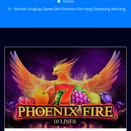
Home
Review Lengkap Game Slot Phoenix Fire Yang Gampang Menang