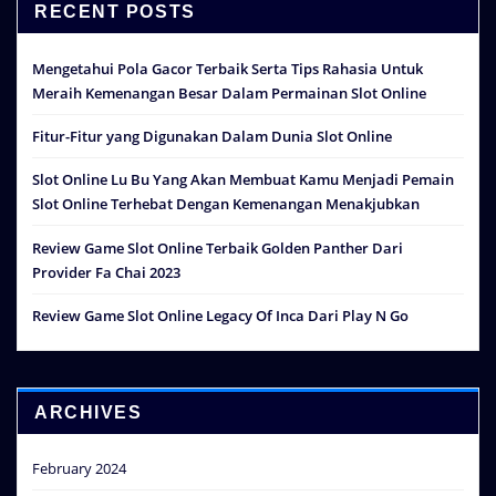
RECENT POSTS
Mengetahui Pola Gacor Terbaik Serta Tips Rahasia Untuk
Meraih Kemenangan Besar Dalam Permainan Slot Online
Fitur-Fitur yang Digunakan Dalam Dunia Slot Online
Slot Online Lu Bu Yang Akan Membuat Kamu Menjadi Pemain
Slot Online Terhebat Dengan Kemenangan Menakjubkan
Review Game Slot Online Terbaik Golden Panther Dari
Provider Fa Chai 2023
Review Game Slot Online Legacy Of Inca Dari Play N Go
ARCHIVES
February 2024