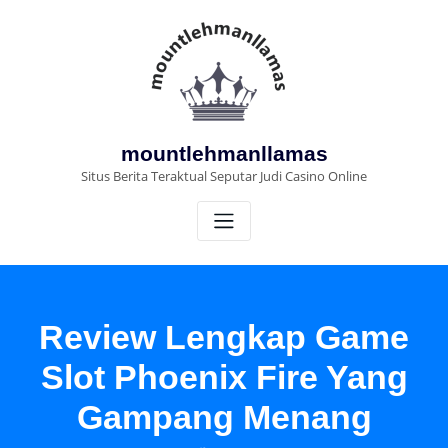
Skip
to
content
mountlehmanllamas
Situs Berita Teraktual Seputar Judi Casino Online
Review Lengkap Game
Slot Phoenix Fire Yang
Gampang Menang