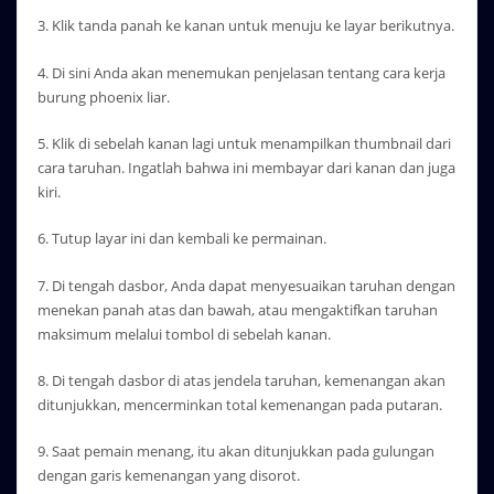
3. Klik tanda panah ke kanan untuk menuju ke layar berikutnya.
4. Di sini Anda akan menemukan penjelasan tentang cara kerja
burung phoenix liar.
5. Klik di sebelah kanan lagi untuk menampilkan thumbnail dari
cara taruhan. Ingatlah bahwa ini membayar dari kanan dan juga
kiri.
6. Tutup layar ini dan kembali ke permainan.
7. Di tengah dasbor, Anda dapat menyesuaikan taruhan dengan
menekan panah atas dan bawah, atau mengaktifkan taruhan
maksimum melalui tombol di sebelah kanan.
8. Di tengah dasbor di atas jendela taruhan, kemenangan akan
ditunjukkan, mencerminkan total kemenangan pada putaran.
9. Saat pemain menang, itu akan ditunjukkan pada gulungan
dengan garis kemenangan yang disorot.